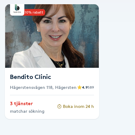
Alternativmedicin
Upp till 10% rabatt
Andningsmassage
Ansiktslyft utan kirurgi
Aromamassage
Ashtanga Yoga
Bendito Clinic
Hägerstensvägen 118, Hägersten
4.9
589
Ayurveda
3 tjänster
Boka inom 24 h
Ayurvedisk Massage
matchar sökning
Ansiktsbehandling djuprengörande
B