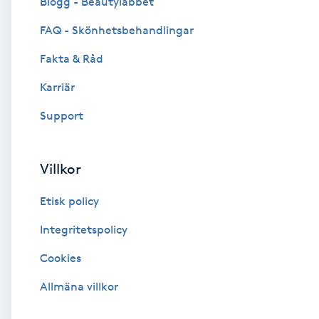
Blogg - Beautylabbet
Cryoterapi
FAQ - Skönhetsbehandlingar
D
Fakta & Råd
Damklippning
Karriär
Dermapen
Support
Diamantslipning
Villkor
E
Etisk policy
Enzympeeling
Integritetspolicy
Extensions
Cookies
Extensions borttagning
Allmäna villkor