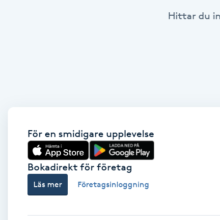
Hittar du i
Babylights
Balayage
Bambumassage
Barber
Barnklippning
För en smidigare upplevelse
BIAB
Bokadirekt för företag
Läs mer
Företagsinloggning
Blowout
Bottenfärg