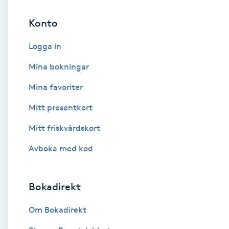
Konto
Brynformning
Logga in
Brynfärgning
Mina bokningar
Brynplockning
Mina favoriter
Mitt presentkort
Bröllopsuppsättning
C
Mitt friskvårdskort
Avboka med kod
Celluliter
Coachning
Bokadirekt
Color correction
Om Bokadirekt