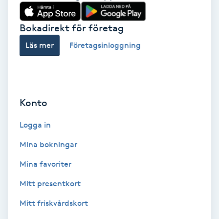
Babylights
Bokadirekt för företag
Balayage
Läs mer
Företagsinloggning
Bambumassage
Barber
Konto
Logga in
Barnklippning
Mina bokningar
BIAB
Mina favoriter
Blowout
Mitt presentkort
Mitt friskvårdskort
Bottenfärg