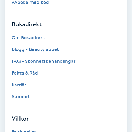
Avboka med kod
Brynformning
Bokadirekt
Brynfärgning
Om Bokadirekt
Brynplockning
Blogg - Beautylabbet
Bröllopsuppsättning
FAQ - Skönhetsbehandlingar
C
Fakta & Råd
Celluliter
Karriär
Support
Coachning
Color correction
Villkor
Etisk policy