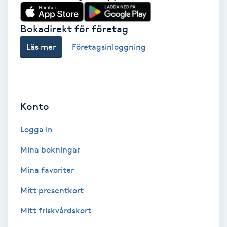
Babylights
Bokadirekt för företag
Balayage
Läs mer
Företagsinloggning
Bambumassage
Barber
Konto
Logga in
Barnklippning
Mina bokningar
BIAB
Mina favoriter
Blowout
Mitt presentkort
Mitt friskvårdskort
Bottenfärg