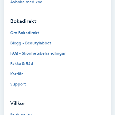
Avboka med kod
Brynformning
Bokadirekt
Brynfärgning
Om Bokadirekt
Brynplockning
Blogg - Beautylabbet
Bröllopsuppsättning
FAQ - Skönhetsbehandlingar
C
Fakta & Råd
Celluliter
Karriär
Support
Coachning
Color correction
Villkor
Etisk policy