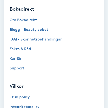
Bokadirekt
Brynformning
Om Bokadirekt
Brynfärgning
Blogg - Beautylabbet
Brynplockning
FAQ - Skönhetsbehandlingar
Fakta & Råd
Bröllopsuppsättning
C
Karriär
Support
Celluliter
Coachning
Villkor
Color correction
Etisk policy
Integritetspolicy