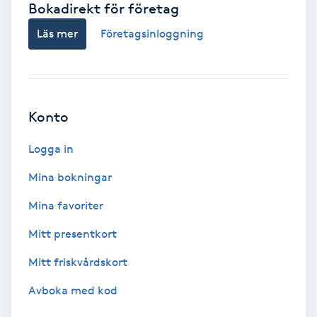
Bokadirekt för företag
Babylights
Läs mer
Företagsinloggning
Balayage
Bambumassage
Konto
Barber
Logga in
Mina bokningar
Barnklippning
Mina favoriter
BIAB
Mitt presentkort
Mitt friskvårdskort
Blowout
Avboka med kod
Bottenfärg