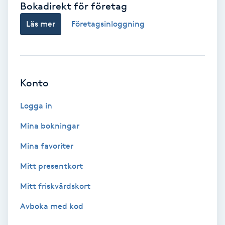
Bokadirekt för företag
Babylights
Läs mer
Företagsinloggning
Balayage
Bambumassage
Konto
Barber
Logga in
Mina bokningar
Barnklippning
Mina favoriter
BIAB
Mitt presentkort
Mitt friskvårdskort
Blowout
Avboka med kod
Bottenfärg