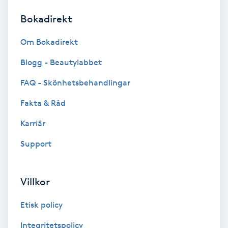
Bokadirekt
Brynformning
Om Bokadirekt
Brynfärgning
Blogg - Beautylabbet
Brynplockning
FAQ - Skönhetsbehandlingar
Fakta & Råd
Bröllopsuppsättning
C
Karriär
Support
Celluliter
Coachning
Villkor
Color correction
Etisk policy
Integritetspolicy