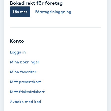
Bokadirekt för företag
Babylights
Läs mer
Företagsinloggning
Balayage
Bambumassage
Konto
Barber
Logga in
Mina bokningar
Barnklippning
Mina favoriter
BIAB
Mitt presentkort
Mitt friskvårdskort
Blowout
Avboka med kod
Bottenfärg