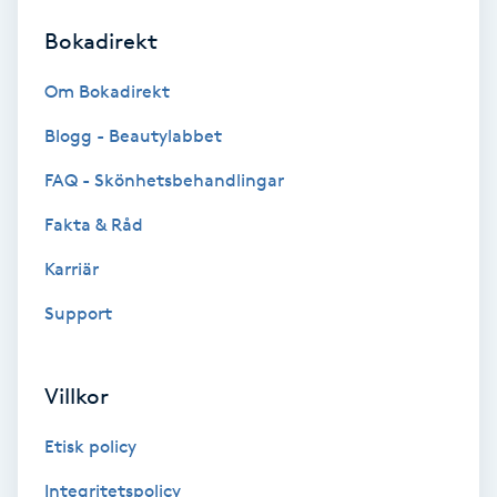
Bokadirekt
Brynformning
Om Bokadirekt
Brynfärgning
Blogg - Beautylabbet
Brynplockning
FAQ - Skönhetsbehandlingar
Fakta & Råd
Bröllopsuppsättning
C
Karriär
Support
Celluliter
Coachning
Villkor
Color correction
Etisk policy
Integritetspolicy