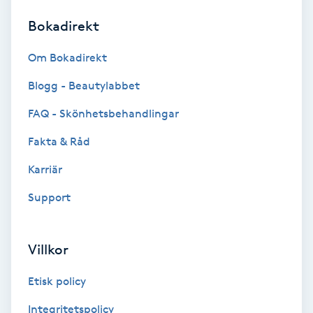
Bokadirekt
Brynformning
Om Bokadirekt
Brynfärgning
Blogg - Beautylabbet
Brynplockning
FAQ - Skönhetsbehandlingar
Fakta & Råd
Bröllopsuppsättning
C
Karriär
Support
Celluliter
Coachning
Villkor
Color correction
Etisk policy
Integritetspolicy