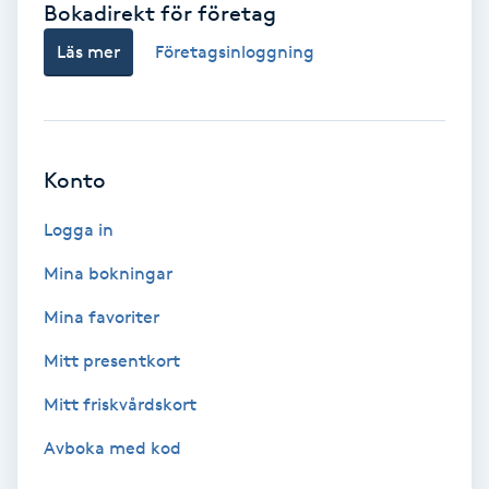
Bokadirekt för företag
Babylights
Läs mer
Företagsinloggning
Balayage
Bambumassage
Konto
Barber
Logga in
Mina bokningar
Barnklippning
Mina favoriter
BIAB
Mitt presentkort
Mitt friskvårdskort
Blowout
Avboka med kod
Bottenfärg