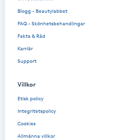
Blogg - Beautylabbet
Brynformning
FAQ - Skönhetsbehandlingar
Brynfärgning
Fakta & Råd
Brynplockning
Karriär
Support
Bröllopsuppsättning
C
Villkor
Celluliter
Etisk policy
Coachning
Integritetspolicy
Cookies
Color correction
Allmänna villkor