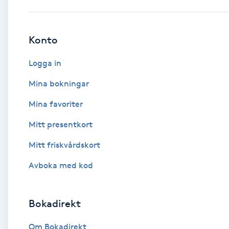
Babylights
Konto
Balayage
Logga in
Bambumassage
Mina bokningar
Mina favoriter
Barber
Mitt presentkort
Barnklippning
Mitt friskvårdskort
BIAB
Avboka med kod
Blowout
Bokadirekt
Bottenfärg
Om Bokadirekt