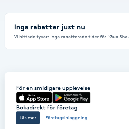
Alternativmedicin
Andningsmassage
Inga rabatter just nu
Vi hittade tyvärr inga rabatterade tider för "Gua Sha-m
Ansiktslyft utan kirurgi
Aromamassage
Ashtanga Yoga
Ayurveda
För en smidigare upplevelse
Ayurvedisk Massage
Bokadirekt för företag
Läs mer
Företagsinloggning
Ansiktsbehandling djuprengörande
B