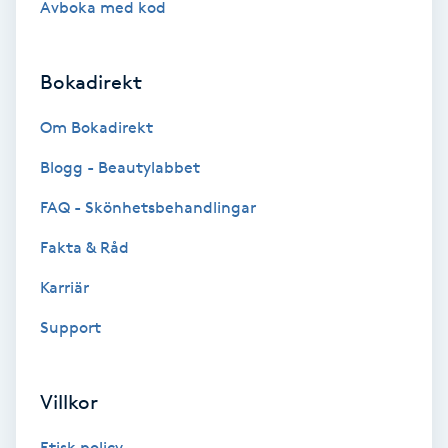
Avboka med kod
Brynformning
Bokadirekt
Brynfärgning
Om Bokadirekt
Brynplockning
Blogg - Beautylabbet
Bröllopsuppsättning
FAQ - Skönhetsbehandlingar
C
Fakta & Råd
Celluliter
Karriär
Support
Coachning
Color correction
Villkor
Etisk policy