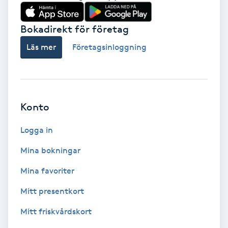
Babylights
Bokadirekt för företag
Balayage
Läs mer
Företagsinloggning
Bambumassage
Barber
Konto
Logga in
Barnklippning
Mina bokningar
BIAB
Mina favoriter
Blowout
Mitt presentkort
Mitt friskvårdskort
Bottenfärg