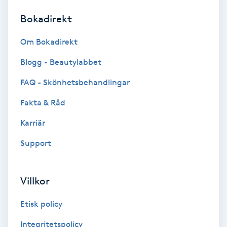
Bokadirekt
Brynformning
Om Bokadirekt
Brynfärgning
Blogg - Beautylabbet
Brynplockning
FAQ - Skönhetsbehandlingar
Fakta & Råd
Bröllopsuppsättning
C
Karriär
Support
Celluliter
Coachning
Villkor
Color correction
Etisk policy
Integritetspolicy