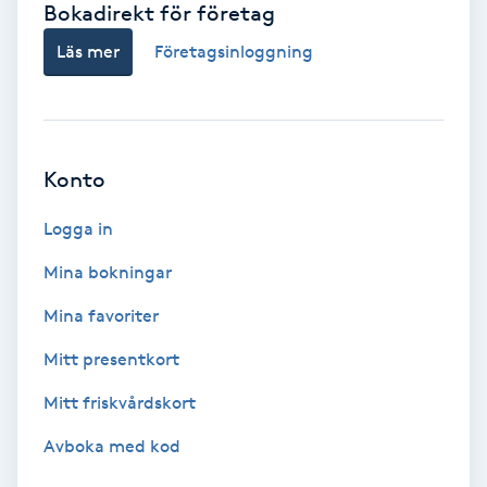
Bokadirekt för företag
Babylights
Läs mer
Företagsinloggning
Balayage
Bambumassage
Konto
Barber
Logga in
Mina bokningar
Barnklippning
Mina favoriter
BIAB
Mitt presentkort
Mitt friskvårdskort
Blowout
Avboka med kod
Bottenfärg