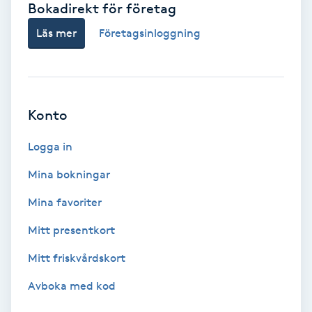
Bokadirekt för företag
Babylights
Läs mer
Företagsinloggning
Balayage
Bambumassage
Konto
Barber
Logga in
Mina bokningar
Barnklippning
Mina favoriter
BIAB
Mitt presentkort
Mitt friskvårdskort
Blowout
Avboka med kod
Bottenfärg