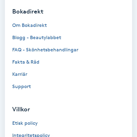
Bokadirekt
Brynformning
Om Bokadirekt
Brynfärgning
Blogg - Beautylabbet
Brynplockning
FAQ - Skönhetsbehandlingar
Fakta & Råd
Bröllopsuppsättning
C
Karriär
Support
Celluliter
Coachning
Villkor
Color correction
Etisk policy
Integritetspolicy