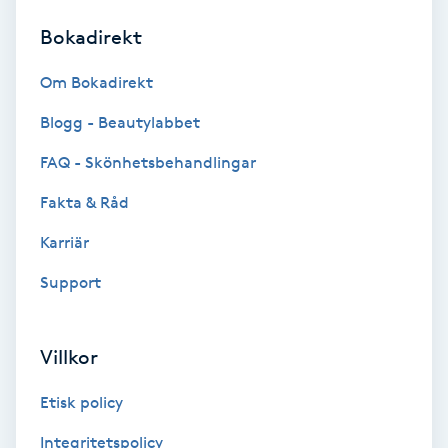
Bokadirekt
Brynformning
Om Bokadirekt
Brynfärgning
Blogg - Beautylabbet
Brynplockning
FAQ - Skönhetsbehandlingar
Fakta & Råd
Bröllopsuppsättning
C
Karriär
Support
Celluliter
Coachning
Villkor
Color correction
Etisk policy
Integritetspolicy