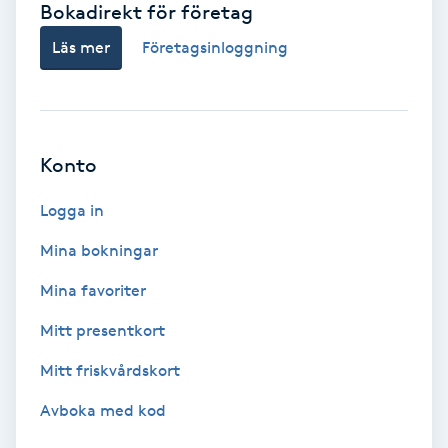
Bokadirekt för företag
Babylights
Läs mer
Företagsinloggning
Balayage
Bambumassage
Konto
Barber
Logga in
Mina bokningar
Barnklippning
Mina favoriter
BIAB
Mitt presentkort
Mitt friskvårdskort
Blowout
Avboka med kod
Bottenfärg