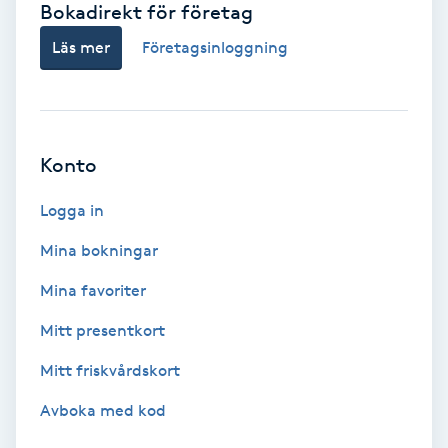
Bokadirekt för företag
Babylights
Läs mer
Företagsinloggning
Balayage
Bambumassage
Konto
Barber
Logga in
Mina bokningar
Barnklippning
Mina favoriter
BIAB
Mitt presentkort
Mitt friskvårdskort
Blowout
Avboka med kod
Bottenfärg