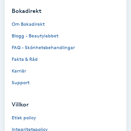
Bokadirekt
Brynformning
Om Bokadirekt
Brynfärgning
Blogg - Beautylabbet
Brynplockning
FAQ - Skönhetsbehandlingar
Fakta & Råd
Bröllopsuppsättning
C
Karriär
Support
Celluliter
Coachning
Villkor
Color correction
Etisk policy
Integritetspolicy