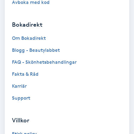
Avboka med kod
Brynformning
Bokadirekt
Brynfärgning
Om Bokadirekt
Brynplockning
Blogg - Beautylabbet
Bröllopsuppsättning
FAQ - Skönhetsbehandlingar
C
Fakta & Råd
Celluliter
Karriär
Support
Coachning
Color correction
Villkor
Etisk policy