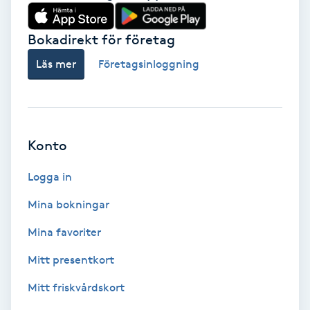
Babylights
Bokadirekt för företag
Balayage
Läs mer
Företagsinloggning
Bambumassage
Barber
Konto
Logga in
Barnklippning
Mina bokningar
BIAB
Mina favoriter
Blowout
Mitt presentkort
Mitt friskvårdskort
Bottenfärg