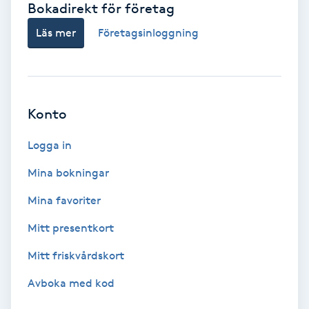
Bokadirekt för företag
Babylights
Läs mer
Företagsinloggning
Balayage
Bambumassage
Konto
Barber
Logga in
Mina bokningar
Barnklippning
Mina favoriter
BIAB
Mitt presentkort
Mitt friskvårdskort
Blowout
Avboka med kod
Bottenfärg