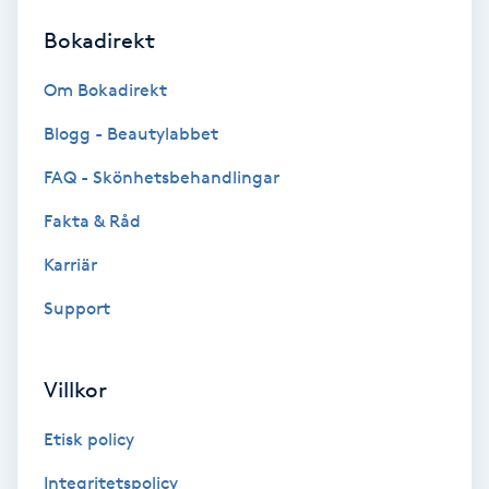
Bokadirekt
Brynformning
Om Bokadirekt
Brynfärgning
Blogg - Beautylabbet
Brynplockning
FAQ - Skönhetsbehandlingar
Fakta & Råd
Bröllopsuppsättning
C
Karriär
Support
Celluliter
Coachning
Villkor
Color correction
Etisk policy
Integritetspolicy