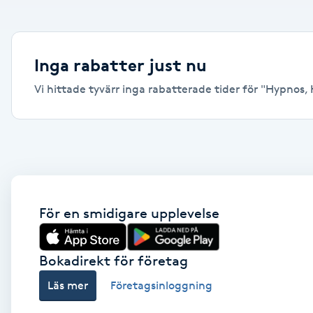
Alternativmedicin
Andningsmassage
Inga rabatter just nu
Vi hittade tyvärr inga rabatterade tider för "Hypnos, H
Ansiktslyft utan kirurgi
Aromamassage
Ashtanga Yoga
Ayurveda
För en smidigare upplevelse
Ayurvedisk Massage
Bokadirekt för företag
Läs mer
Företagsinloggning
Ansiktsbehandling djuprengörande
B