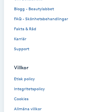
Blogg - Beautylabbet
Brynformning
FAQ - Skönhetsbehandlingar
Brynfärgning
Fakta & Råd
Brynplockning
Karriär
Support
Bröllopsuppsättning
C
Villkor
Celluliter
Etisk policy
Coachning
Integritetspolicy
Cookies
Color correction
Allmäna villkor