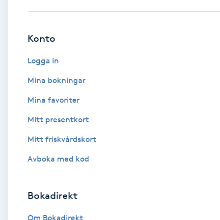
Babylights
Konto
Balayage
Logga in
Bambumassage
Mina bokningar
Mina favoriter
Barber
Mitt presentkort
Barnklippning
Mitt friskvårdskort
BIAB
Avboka med kod
Blowout
Bokadirekt
Bottenfärg
Om Bokadirekt