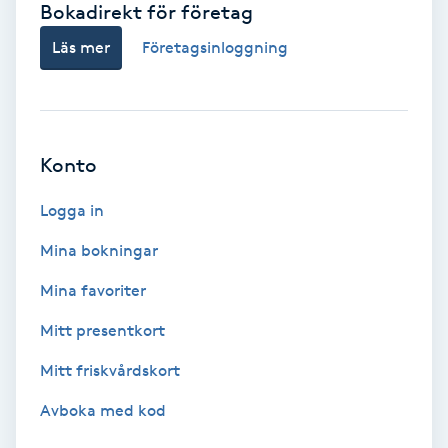
Bokadirekt för företag
Babylights
Läs mer
Företagsinloggning
Balayage
Bambumassage
Konto
Barber
Logga in
Mina bokningar
Barnklippning
Mina favoriter
BIAB
Mitt presentkort
Mitt friskvårdskort
Blowout
Avboka med kod
Bottenfärg