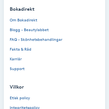
Bokadirekt
Brynformning
Om Bokadirekt
Brynfärgning
Blogg - Beautylabbet
Brynplockning
FAQ - Skönhetsbehandlingar
Fakta & Råd
Bröllopsuppsättning
C
Karriär
Support
Celluliter
Coachning
Villkor
Color correction
Etisk policy
Integritetspolicy