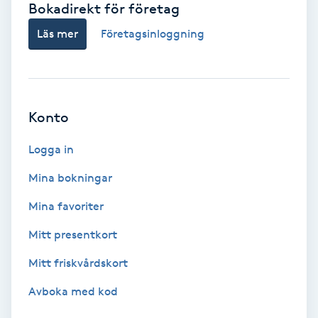
Bokadirekt för företag
Babylights
Läs mer
Företagsinloggning
Balayage
Bambumassage
Konto
Barber
Logga in
Mina bokningar
Barnklippning
Mina favoriter
BIAB
Mitt presentkort
Mitt friskvårdskort
Blowout
Avboka med kod
Bottenfärg