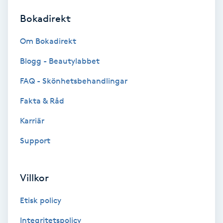
Bokadirekt
Brynformning
Om Bokadirekt
Brynfärgning
Blogg - Beautylabbet
Brynplockning
FAQ - Skönhetsbehandlingar
Fakta & Råd
Bröllopsuppsättning
C
Karriär
Support
Celluliter
Coachning
Villkor
Color correction
Etisk policy
Integritetspolicy