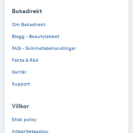
Bokadirekt
Brynformning
Om Bokadirekt
Brynfärgning
Blogg - Beautylabbet
Brynplockning
FAQ - Skönhetsbehandlingar
Fakta & Råd
Bröllopsuppsättning
C
Karriär
Support
Celluliter
Coachning
Villkor
Color correction
Etisk policy
Integritetspolicy