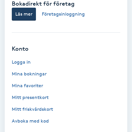
Bokadirekt för företag
Babylights
Läs mer
Företagsinloggning
Balayage
Bambumassage
Konto
Barber
Logga in
Mina bokningar
Barnklippning
Mina favoriter
BIAB
Mitt presentkort
Mitt friskvårdskort
Blowout
Avboka med kod
Bottenfärg