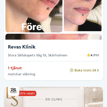
Brynformning
Brynfärgning
Brynplockning
Revas Klinik
Bröllopsuppsättning
Stora Sällskapets Väg 16, Skärholmen
4.7
182
C
Celluliter
1 tjänst
Boka inom 24 h
matchar sökning
Coachning
Upp till 25% rabatt
Color correction