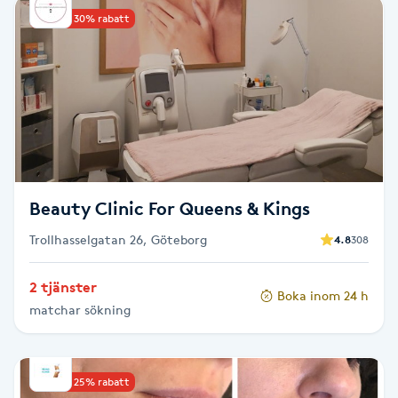
Upp till 30% rabatt
Babylights
Balayage
Bambumassage
Barber
Beauty Clinic For Queens & Kings
Barnklippning
Trollhasselgatan 26, Göteborg
4.8
308
BIAB
2 tjänster
Boka inom 24 h
matchar sökning
Blowout
Bottenfärg
Upp till 25% rabatt