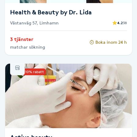
Fransk manikyr
Health & Beauty by Dr. Lida
Fransrengöring
Västanväg 57, Limhamn
4.2
38
3 tjänster
Frekvensterapi
Boka inom 24 h
matchar sökning
Friskvård
Upp till 10% rabatt
Friskvårdsmassage
Frisör
Funktionsanalys
Färgning