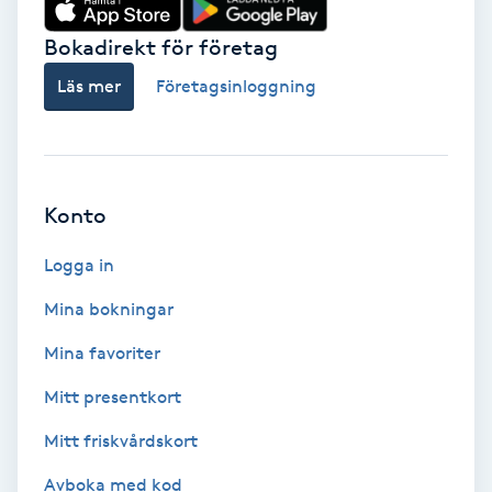
Hot Stone Massage
Bokadirekt för företag
Hot yoga
Läs mer
Företagsinloggning
Hudföryngring
Huduppstramning
Konto
Hudvård
Logga in
Mina bokningar
Hyaluronsyra
Mina favoriter
Hyperhidros
Mitt presentkort
Mitt friskvårdskort
Hypnos
Avboka med kod