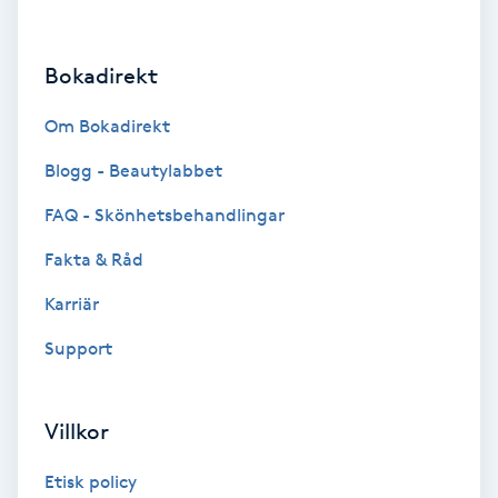
Hårborttagning
Bokadirekt
Hårbottenbehandling
Om Bokadirekt
Hårförlängning
Blogg - Beautylabbet
Hårvård
FAQ - Skönhetsbehandlingar
Fakta & Råd
Hälsa
Karriär
Hälsprickor
Support
I
Idrottsmassage
Villkor
IPL
Etisk policy