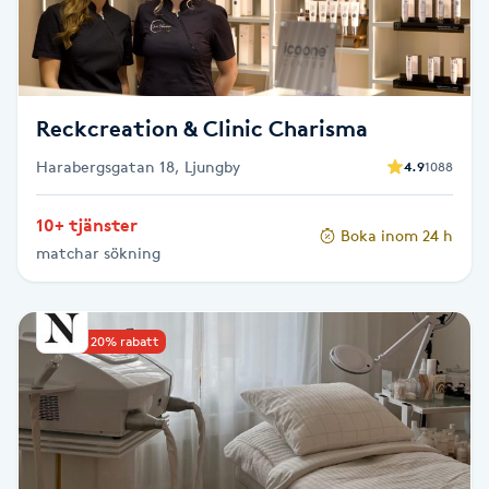
F
Face framing
Reckcreation & Clinic Charisma
Faceliftmassage
Harabergsgatan 18, Ljungby
4.9
1088
Fet hårbotten
10+ tjänster
Boka inom 24 h
matchar sökning
Fettreducering
Fibromassage
Upp till 20% rabatt
Fillers
Fotmassage