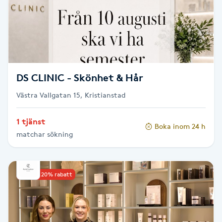
Cryoterapi
D
Damklippning
Dermapen
DS CLINIC - Skönhet & Hår
Västra Vallgatan 15, Kristianstad
Diamantslipning
E
1 tjänst
Boka inom 24 h
matchar sökning
Enzympeeling
Extensions
Upp till 20% rabatt
Extensions borttagning
Eyeliner-tatuering