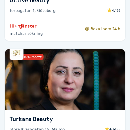
Active beauty
Föning
Torpagatan 1, Göteborg
4.1
28
G
10+ tjänster
Gel naglar
Boka inom 24 h
matchar sökning
Gelenaglar
Upp till 10% rabatt
Gellack
Gellack med förstärkning
Gravidmassage
Gravidyoga
Turkans Beauty
Gruppträning
Stora Kvarngatan 16, Malmö
4.6
155