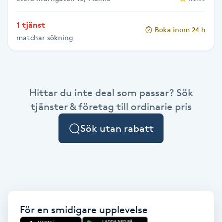
Gua Sha-massage
1 tjänst
Boka inom 24 h
H
matchar sökning
Hatha Yoga
Headspa
Hittar du inte deal som passar? Sök
tjänster & företag till ordinarie pris
Healing
Sök utan rabatt
Herrklippning
HIFU
Hollywood Peel
För en smidigare upplevelse