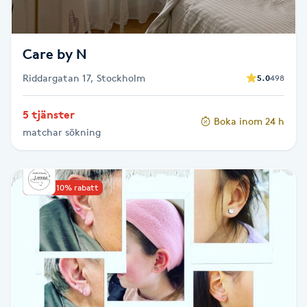
Fotsvamp
Fotvård
Care by N
Riddargatan 17, Stockholm
5.0
498
Fransar
5 tjänster
Boka inom 24 h
Fransborttagning
matchar sökning
Fransfärgning
Upp till 10% rabatt
Fransförlängning
Fransförlängning Megavolym
Fransförlängning Volym