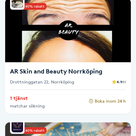
Upp till 40% rabatt
Babylights
Balayage
Bambumassage
Barber
AR Skin and Beauty Norrköping
Barnklippning
Drottninggatan 22, Norrköping
4.9
61
BIAB
1 tjänst
Boka inom 24 h
matchar sökning
Blowout
Bottenfärg
Upp till 40% rabatt