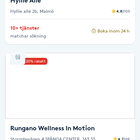
Hyllie Allé
Föning
Hyllie allé 2b, Malmö
4.8
2103
G
10+ tjänster
Gel naglar
Boka inom 24 h
matchar sökning
Gelenaglar
Upp till 20% rabatt
Gellack
Gellack med förstärkning
Gravidmassage
Gravidyoga
Rungano Wellness In Motion
Gruppträning
Stormbyvägen 4 SPÄNGA CENTER, 163 55
4.7
269