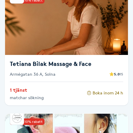
Upp till 10% rabatt
Kinesiologi
Kinesisk medicin
Kiropraktik
Klangmassage
Tetiana Bilak Massage & Face
Armégatan 36 A, Solna
Klippning
5.0
15
1 tjänst
Klippning & Slingor
Boka inom 24 h
matchar sökning
Klippning ungdom
Upp till 10% rabatt
Koppningsmassage