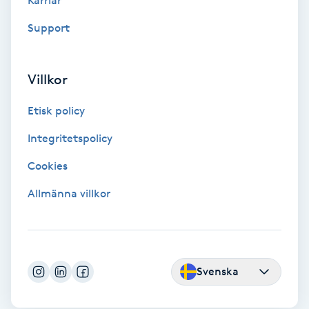
Karriär
Support
Nagelförlängning gelé
Nagelförlängning glasfiber
Villkor
Nagelförlängning silke
Etisk policy
Integritetspolicy
Nagelförstärkning
Cookies
Nagelklippning
Allmänna villkor
Nagelsvamp
Nageltrång
Svenska
Nagelvård