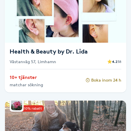
Kosmetisk tatuering
Kostrådgivning
Kroppsinpackning
Health & Beauty by Dr. Lida
Kroppspeeling
Västanväg 57, Limhamn
4.2
38
Käkledsbehandling
10+ tjänster
Boka inom 24 h
matchar sökning
Kärlbehandling
L
Upp till 10% rabatt
Laserbehandling
Lashlift Keratin