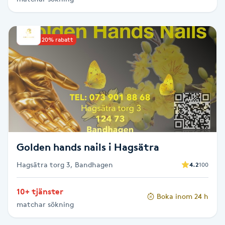
Hårborttagning
Hårbottenbehandling
Upp till 20% rabatt
Hårförlängning
Hårvård
Hälsa
Golden hands nails i Hagsätra
Hälsprickor
I
Hagsätra torg 3, Bandhagen
4.2
100
Idrottsmassage
10+ tjänster
Boka inom 24 h
matchar sökning
IPL