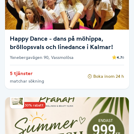
Cryoterapi
D
Damklippning
Happy Dance - dans på möhippa,
Dermapen
bröllopsvals och linedance i Kalmar!
Yxnebergavägen 90, Vassmolösa
4.7
6
Diamantslipning
E
5 tjänster
Boka inom 24 h
matchar sökning
Enzympeeling
Extensions
Upp till 30% rabatt
Extensions borttagning
Eyeliner-tatuering