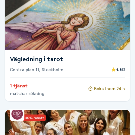
Brynformning
Brynfärgning
Brynplockning
Vägledning i tarot
Bröllopsuppsättning
Centralplan 11, Stockholm
4.8
13
C
Celluliter
1 tjänst
Boka inom 24 h
matchar sökning
Coachning
Upp till 40% rabatt
Color correction