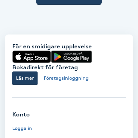
M
Makeup
Manikyr & Pedikyr
För en smidigare upplevelse
Massage
Bokadirekt för företag
Medial vägledning
Läs mer
Företagsinloggning
Medicinsk massage
Meditation
Konto
Medium
Logga in