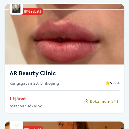
IPL hårborttagning
Upp till 15% rabatt
IR-massage
J
Japansk massage
K
AR Beauty Clinic
K18
Kungsgatan 20, Linköping
5.0
84
Katun fransar
1 tjänst
Boka inom 24 h
Kemisk peeling
matchar sökning
Keratinbehandling