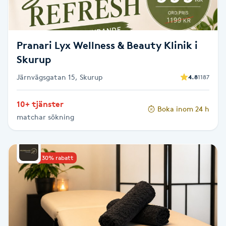
F
Face framing
Pranari Lyx Wellness & Beauty Klinik i
Skurup
Faceliftmassage
Järnvägsgatan 15, Skurup
4.8
1187
Fet hårbotten
10+ tjänster
Boka inom 24 h
matchar sökning
Fettreducering
Fibromassage
Upp till 30% rabatt
Fillers
Fotmassage