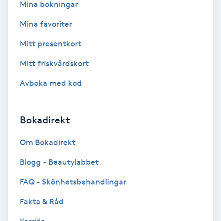
Mina bokningar
Megavolymfransar
Mina favoriter
Melasma
Mitt presentkort
Mitt friskvårdskort
Mesoterapi
Avboka med kod
MicroPen
Bokadirekt
Microshading
Om Bokadirekt
Mixfransar
Blogg - Beautylabbet
N
FAQ - Skönhetsbehandlingar
Nagelförlängning
Fakta & Råd
Nagelförlängning akryl