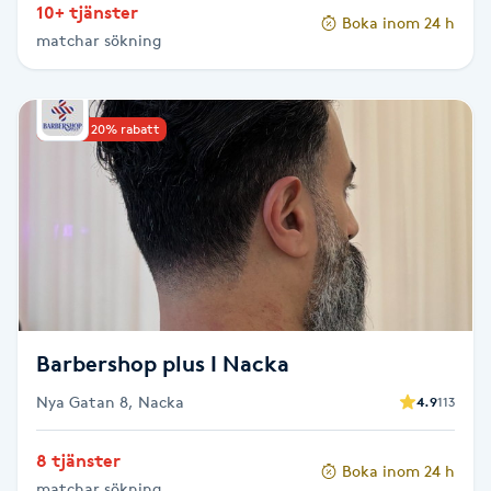
10+ tjänster
Hot Stone Massage
Boka inom 24 h
matchar sökning
Hot yoga
Upp till 20% rabatt
Hudföryngring
Huduppstramning
Hudvård
Hyaluronsyra
Barbershop plus I Nacka
Hyperhidros
Nya Gatan 8, Nacka
4.9
113
Hypnos
8 tjänster
Boka inom 24 h
matchar sökning