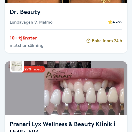
Fransk manikyr
Dr. Beauty
Fransrengöring
Lundavägen 9, Malmö
4.6
95
10+ tjänster
Frekvensterapi
Boka inom 24 h
matchar sökning
Friskvård
Upp till 25% rabatt
Friskvårdsmassage
Frisör
Funktionsanalys
Färgning
Pranari Lyx Wellness & Beauty Klinik i