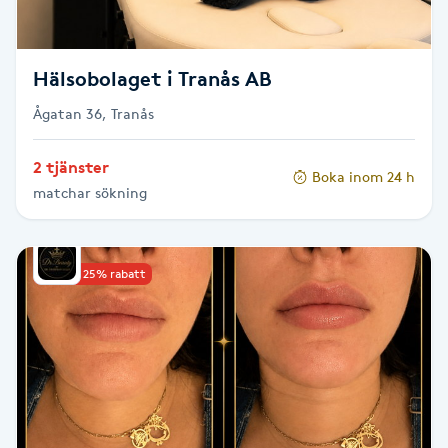
Fotsvamp
Fotvård
Hälsobolaget i Tranås AB
Ågatan 36, Tranås
Fransar
2 tjänster
Boka inom 24 h
Fransborttagning
matchar sökning
Fransfärgning
Upp till 25% rabatt
Fransförlängning
Fransförlängning Megavolym
Fransförlängning Volym