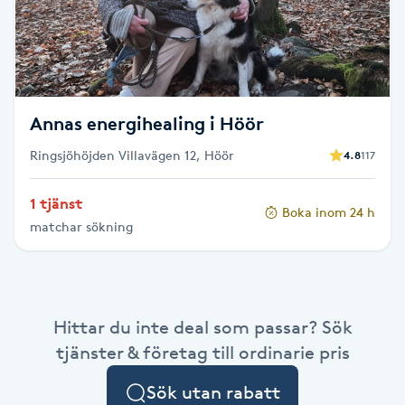
LED-ljusterapi
Liktornar
Annas energihealing i Höör
LPG
Ringsjöhöjden Villavägen 12, Höör
4.8
117
LPG-behandling
1 tjänst
Boka inom 24 h
matchar sökning
LPG-massage
Luggklippning
Hittar du inte deal som passar? Sök
Lymfmassage
tjänster & företag till ordinarie pris
Sök utan rabatt
Läpptatuering