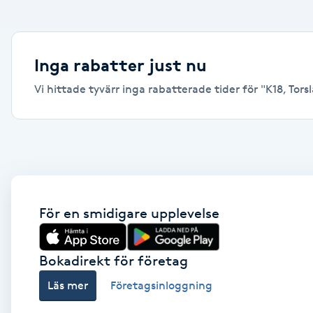
Alternativmedicin
Andningsmassage
Inga rabatter just nu
Vi hittade tyvärr inga rabatterade tider för "K18, Tors
Ansiktslyft utan kirurgi
Aromamassage
Ashtanga Yoga
Ayurveda
För en smidigare upplevelse
Ayurvedisk Massage
Bokadirekt för företag
Läs mer
Företagsinloggning
Ansiktsbehandling djuprengörande
B