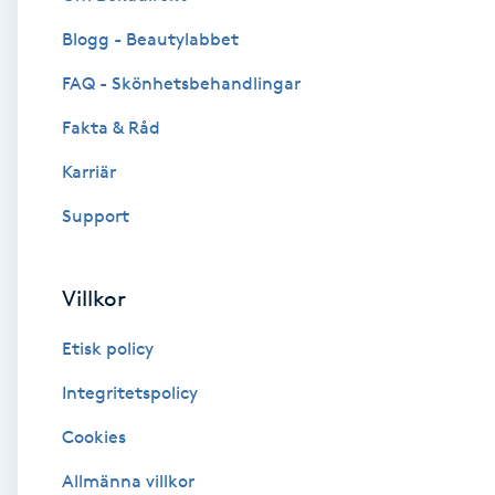
Blogg - Beautylabbet
Brynformning
FAQ - Skönhetsbehandlingar
Brynfärgning
Fakta & Råd
Brynplockning
Karriär
Support
Bröllopsuppsättning
C
Villkor
Celluliter
Etisk policy
Coachning
Integritetspolicy
Cookies
Color correction
Allmänna villkor