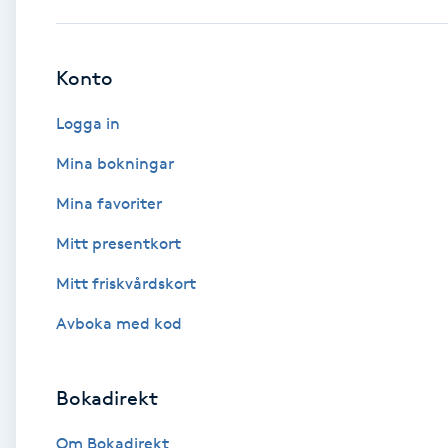
Babylights
Konto
Balayage
Logga in
Bambumassage
Mina bokningar
Mina favoriter
Barber
Mitt presentkort
Barnklippning
Mitt friskvårdskort
BIAB
Avboka med kod
Blowout
Bokadirekt
Bottenfärg
Om Bokadirekt