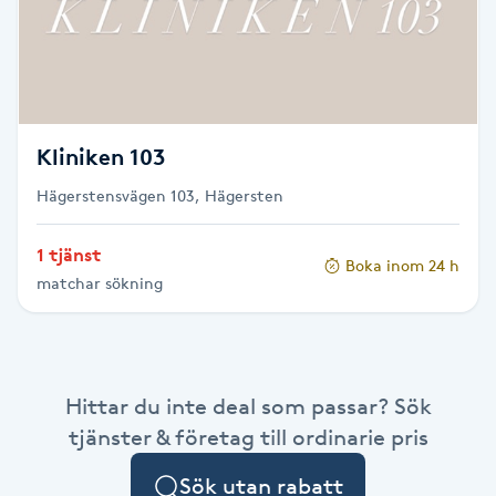
Skägg
Skäggfärgning
Kliniken 103
Skäggklippning
Hägerstensvägen 103, Hägersten
Skäggtrimmning
1 tjänst
Boka inom 24 h
Skönhet
matchar sökning
Slingor
Sockring
Hittar du inte deal som passar? Sök
tjänster & företag till ordinarie pris
Spa
Sök utan rabatt