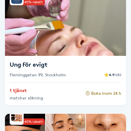
Upp till 40% rabatt
Brynformning
Brynfärgning
Brynplockning
Bröllopsuppsättning
Ung För evigt
C
Fleminggatan 99, Stockholm
4.9
1282
Celluliter
1 tjänst
Boka inom 24 h
matchar sökning
Coachning
Color correction
Upp till 40% rabatt