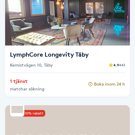
Senioryoga
Shiatsu
Singelfransar
LymphCore Longevity Täby
Sjukgymnastik
Kemistvägen 10, Täby
4.9
443
Skalpmassage
1 tjänst
Boka inom 24 h
matchar sökning
Skinbooster
Sklerosering
Upp till 10% rabatt
Skoinlägg