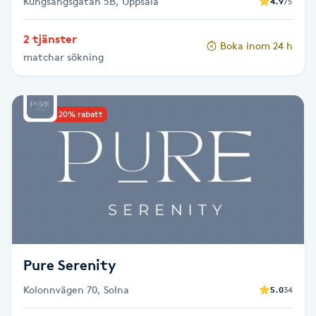
Kungsängsgatan 5B, Uppsala
4.9
75
Olaplexbehandling
2 tjänster
Boka inom 24 h
Ombre
matchar sökning
Ombre brows
Upp till 20% rabatt
Ombre naglar
Optiker
Ortobionomi
Ortopedi
Pure Serenity
Osteopati
Kolonnvägen 70, Solna
5.0
34
P