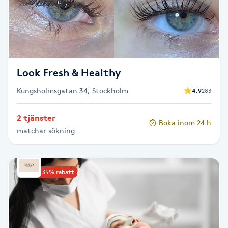
F
Face framing
Faceliftmassage
Look Fresh & Healthy
Kungsholmsgatan 34, Stockholm
4.9
283
Fet hårbotten
2 tjänster
Boka inom 24 h
Fettreducering
matchar sökning
Fibromassage
Upp till 35% rabatt
Fillers
Fotmassage