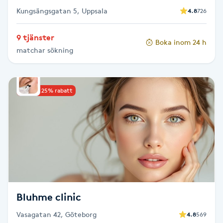
Kungsängsgatan 5, Uppsala
4.8
726
Gua Sha-massage
9 tjänster
H
Boka inom 24 h
matchar sökning
Hatha Yoga
Headspa
Upp till 25% rabatt
Healing
Herrklippning
HIFU
Bluhme clinic
Hollywood Peel
Vasagatan 42, Göteborg
4.8
569