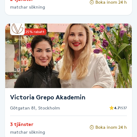
Boka inom 24 h
Hårborttagning
matchar sökning
Hårbottenbehandling
Upp till 25% rabatt
Hårförlängning
Hårvård
Hälsa
Hälsprickor
Victoria Grepo Akademin
I
Götgatan 81, Stockholm
4.7
1537
Idrottsmassage
3 tjänster
Boka inom 24 h
IPL
matchar sökning