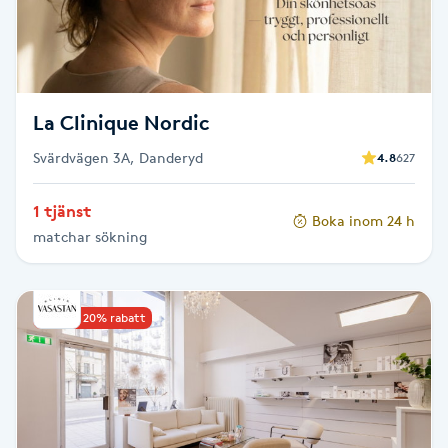
M
Makeup
La Clinique Nordic
Manikyr & Pedikyr
Svärdvägen 3A, Danderyd
4.8
627
Massage
1 tjänst
Boka inom 24 h
matchar sökning
Medial vägledning
Medicinsk massage
Upp till 20% rabatt
Meditation
Medium