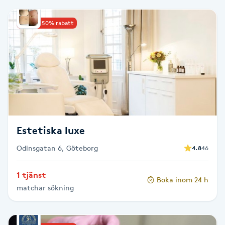
Babylights
Upp till 50% rabatt
Balayage
Bambumassage
Barber
Estetiska luxe
Barnklippning
Odinsgatan 6, Göteborg
4.8
46
BIAB
1 tjänst
Boka inom 24 h
Blowout
matchar sökning
Bottenfärg