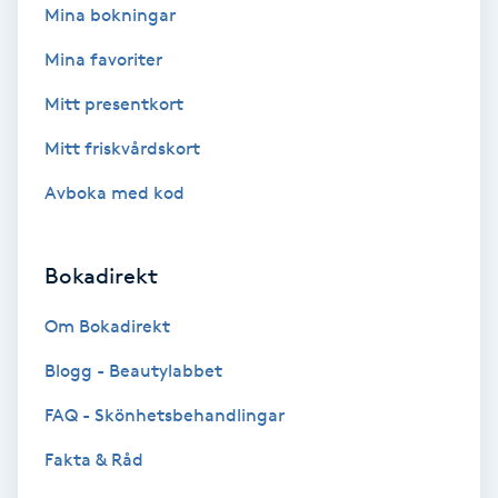
T
Mina bokningar
Tuina-massage
Mina favoriter
Mitt presentkort
Taktil massage
Mitt friskvårdskort
Tandblekning
Avboka med kod
Tandläkare
Bokadirekt
Tatuering
Om Bokadirekt
Tatueringsborttagning
Blogg - Beautylabbet
FAQ - Skönhetsbehandlingar
Terapi
Fakta & Råd
Thaimassage