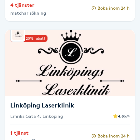
4 tjänster
Boka inom 24 h
Paraffinbehandling
matchar sökning
Pedikyr
Upp till 20% rabatt
Pensionärklippning
Permanent
Permanent hårborttagning
Permanent ögonbrynsmakeup
Linköping Laserklinik
Personal shopper
Emriks Gata 4, Linköping
4.8
674
1 tjänst
Personlig tränare
Boka inom 24 h