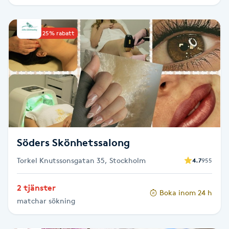
IPL hårborttagning
Upp till 25% rabatt
IR-massage
J
Japansk massage
K
K18
Söders Skönhetssalong
Katun fransar
Torkel Knutssonsgatan 35, Stockholm
4.7
955
Kemisk peeling
2 tjänster
Boka inom 24 h
matchar sökning
Keratinbehandling