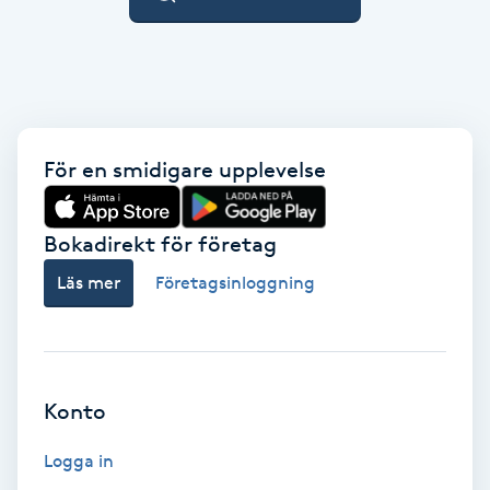
Spa manikyr & pedikyr
Spa-manikyr
Spa-pedikyr
För en smidigare upplevelse
Spraytan
Bokadirekt för företag
Stylist
Läs mer
Företagsinloggning
Sugaring
Svensk massage
Konto
Svettbehandling
Logga in