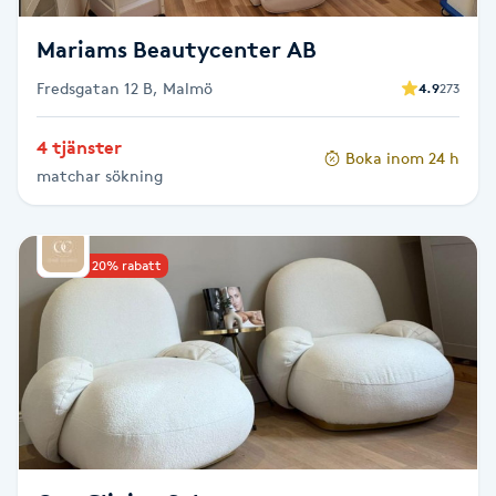
Mariams Beautycenter AB
Nagelförlängning gelé
Fredsgatan 12 B, Malmö
4.9
273
Nagelförlängning glasfiber
4 tjänster
Boka inom 24 h
Nagelförlängning silke
matchar sökning
Nagelförstärkning
Upp till 20% rabatt
Nagelklippning
Nagelsvamp
Nageltrång
Nagelvård