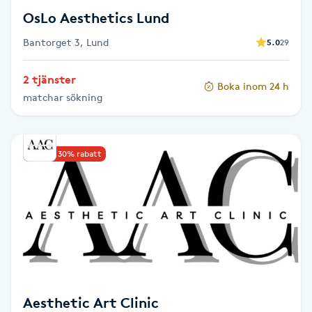
Föning
OsLo Aesthetics Lund
G
Bantorget 3, Lund
5.0
29
Gel naglar
2 tjänster
Boka inom 24 h
matchar sökning
Gelenaglar
Gellack
Upp till 30% rabatt
Gellack med förstärkning
Gravidmassage
Gravidyoga
Aesthetic Art Clinic
Gruppträning