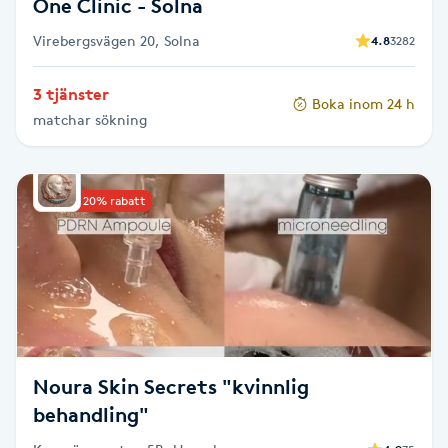
One Clinic - Solna
Virebergsvägen 20, Solna
4.8
3282
Naglar borttagning
3 tjänster
Naglar reparation
Boka inom 24 h
matchar sökning
Naprapati
Upp till 20% rabatt
Navelpiercing
NBE-massage
Ny frisyr
O
Noura Skin Secrets "kvinnlig
Olaplex
behandling"