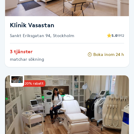
Megavolymfransar
Melasma
Klinik Vasastan
Sankt Eriksgatan 94, Stockholm
5.0
1912
Mesoterapi
3 tjänster
Boka inom 24 h
MicroPen
matchar sökning
Microshading
Upp till 20% rabatt
Mixfransar
N
Nagelförlängning
Nagelförlängning akryl