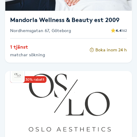
Fransk manikyr
Mandorla Wellness & Beauty est 2009
Fransrengöring
Nordhemsgatan 67, Göteborg
4.4
162
Frekvensterapi
1 tjänst
Boka inom 24 h
matchar sökning
Friskvård
Friskvårdsmassage
Upp till 30% rabatt
Frisör
Funktionsanalys
Färgning