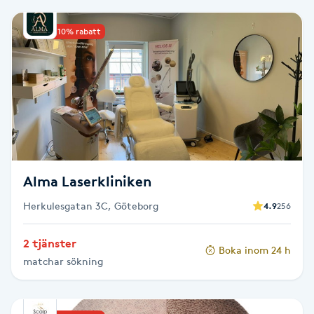
PRX-T33
Upp till 10% rabatt
Psoriasis
PT
R
Radiofrekvens
Alma Laserkliniken
Rakning
Herkulesgatan 3C, Göteborg
4.9
256
Reflexologi
2 tjänster
Boka inom 24 h
matchar sökning
Regndroppsmassage