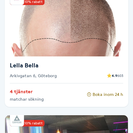
Reiki
Upp till 10% rabatt
Reikihealing
Reiki massage
Restorative Yoga
Lella Bella
Rosacea
Arkivgatan 6, Göteborg
4.9
603
Rosenmetoden
4 tjänster
Boka inom 24 h
matchar sökning
Ryggmassage
S
Upp till 10% rabatt
Samtalsterapi