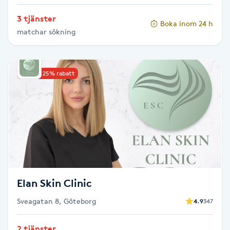
Hot Stone Massage
3 tjänster
Boka inom 24 h
matchar sökning
Hot yoga
Hudföryngring
Upp till 25% rabatt
Huduppstramning
Hudvård
Hyaluronsyra
Hyperhidros
Elan Skin Clinic
Sveagatan 8, Göteborg
4.9
347
Hypnos
2 tjänster