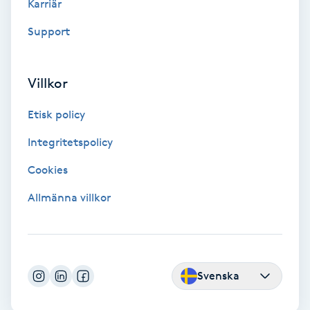
Karriär
Support
Toning
Torr hårbotten
Villkor
Torrborstning
Etisk policy
Integritetspolicy
Triggerpunktsmassage
Cookies
Trådning
Allmänna villkor
Träning
Tvätt & Fön
Svenska
V