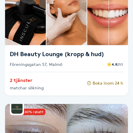
Cryoterapi
D
Damklippning
Dermapen
DH Beauty Lounge (kropp & hud)
Diamantslipning
Föreningsgatan 57, Malmö
4.8
255
E
2 tjänster
Enzympeeling
Boka inom 24 h
matchar sökning
Extensions
Upp till 40% rabatt
Extensions borttagning
Eyeliner-tatuering