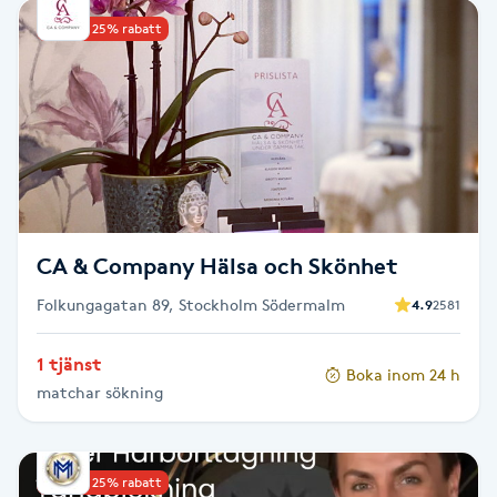
Kinesiologi
Upp till 25% rabatt
Kinesisk medicin
Kiropraktik
Klangmassage
CA & Company Hälsa och Skönhet
Klippning
Folkungagatan 89, Stockholm Södermalm
4.9
2581
Klippning & Slingor
1 tjänst
Boka inom 24 h
matchar sökning
Klippning ungdom
Koppningsmassage
Upp till 25% rabatt