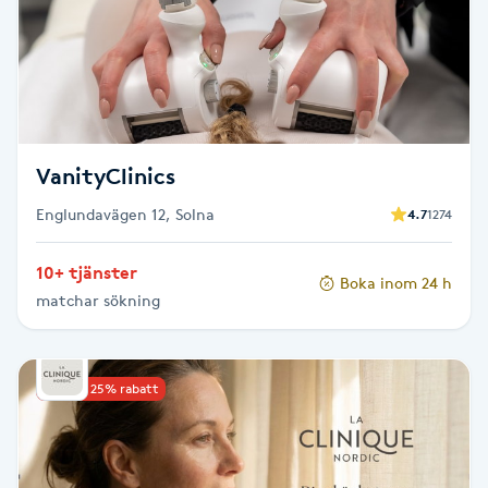
LED-ljusterapi
Liktornar
VanityClinics
LPG
Englundavägen 12, Solna
4.7
1274
LPG-behandling
10+ tjänster
Boka inom 24 h
LPG-massage
matchar sökning
Luggklippning
Upp till 25% rabatt
Lymfmassage
Läpptatuering