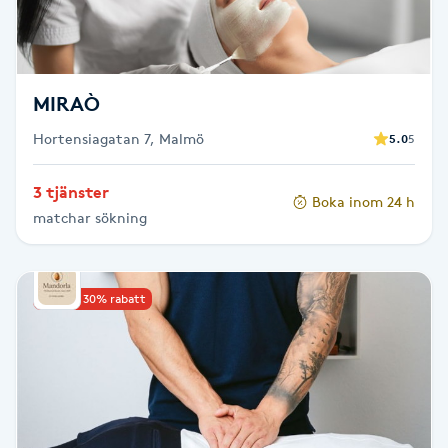
Fotsvamp
Fotvård
MIRAÒ
Fransar
Hortensiagatan 7, Malmö
5.0
5
Fransborttagning
3 tjänster
Boka inom 24 h
matchar sökning
Fransfärgning
Fransförlängning
Upp till 30% rabatt
Fransförlängning Megavolym
Fransförlängning Volym