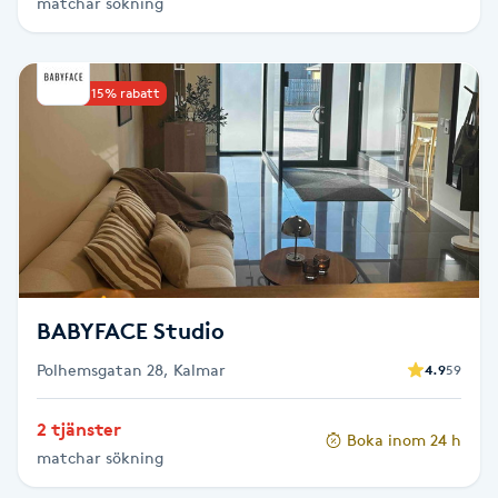
matchar sökning
Picolaser
Upp till 15% rabatt
Piercing
Pigmentbehandling
Pigmentfläckar
Plastikkirurgi
BABYFACE Studio
Powder brows
Polhemsgatan 28, Kalmar
4.9
59
Power Yoga
2 tjänster
Boka inom 24 h
matchar sökning
PRP (Platelet Rich Plasma)