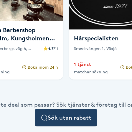
a Barbershop
lm, Kungsholmen
Hårspecialisten
 Barberare
erbergs väg 6,
Smedsvängen 1, Växjö
4.7
711
1 tjänst
Boka inom 24 h
Bo
kning
matchar sökning
nte deal som passar? Sök tjänster & företag till or
Sök utan rabatt