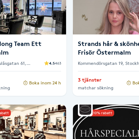
along Team Ett
Strands hår & skönh
alm
Frisör Östermalm
låsgatan 61,
Kommendörsgatan 19, Stock
4.5
463
3 tjänster
Boka inom 24 h
Bo
kning
matchar sökning
rabatt
Upp till 10% rabatt