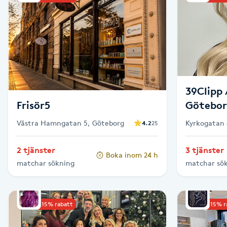
Brynformning
Brynfärgning
Brynplockning
39Clipp 
Frisör5
Götebo
Bröllopsuppsättning
C
Västra Hamngatan 5, Göteborg
Kyrkogatan 
4.2
25
Celluliter
2 tjänster
3 tjänster
Boka inom 24 h
matchar sökning
matchar sö
Coachning
Color correction
Upp till 15% rabatt
Upp till 15% 