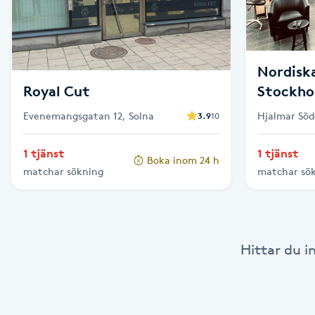
Eyeliner-tatuering
F
Face framing
Nordisk
Royal Cut
Stockho
Faceliftmassage
Frisör &
Evenemangsgatan 12, Solna
Hjalmar Söd
3.9
10
Stockholm
Fet hårbotten
1 tjänst
1 tjänst
Boka inom 24 h
matchar sökning
matchar sö
Fettreducering
Fibromassage
Hittar du i
Fillers
Fotmassage