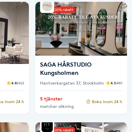
Upp till 20% rabatt
SAGA HÅRSTUDIO
Kungsholmen
Hantverkargatan 37, Stockholm
4.8
2622
4.5
480
5 tjänster
ka inom 24 h
Boka inom 24 h
matchar sökning
Upp till 20% rabatt