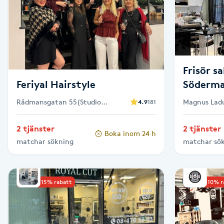
Cryoterapi
D
Damklippning
Frisör s
Dermapen
Feriyal Hairstyle
Söderm
Diamantslipning
Rådmansgatan 55(Studio
Magnus Ladu
4.9
181
Rådmansgatan 55), Stockholm
Stockholm
E
2 tjänster
2 tjänster
Boka inom 24 h
Enzympeeling
matchar sökning
matchar sö
Extensions
Upp till 15% rabatt
Upp till 10% 
Extensions borttagning