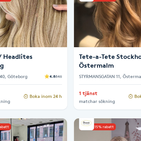
/ Headlites
Tete-a-Tete Stockh
rg
Östermalm
40, Göteborg
STYRMANSGATAN 11, Österm
4.8
846
1 tjänst
Boka inom 24 h
Bo
kning
matchar sökning
rabatt
Upp till 15% rabatt