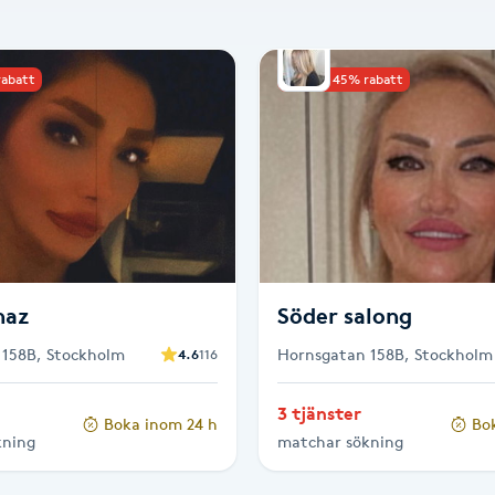
rabatt
Upp till 45% rabatt
naz
Söder salong
 158B, Stockholm
Hornsgatan 158B, Stockholm
4.6
116
3 tjänster
Boka inom 24 h
Bo
kning
matchar sökning