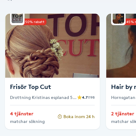
Alternativmedicin
Upp till 50% rabatt
Upp till 45% 
Andningsmassage
Ansiktslyft utan kirurgi
Aromamassage
Ashtanga Yoga
Frisör Top Cut
Hair by 
Ayurveda
Drottning Kristinas esplanad 51,
Hornsgatan
4.7
1198
Solna
Ayurvedisk Massage
4 tjänster
2 tjänster
Boka inom 24 h
matchar sökning
matchar sö
Ansiktsbehandling djuprengörande
B