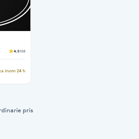
4.5
108
ka inom 24 h
dinarie pris