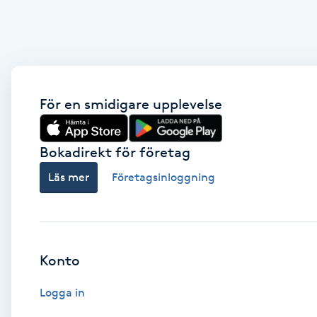
Fotsvamp
Fotvård
Fransar
För en smidigare upplevelse
Fransborttagning
Bokadirekt för företag
Läs mer
Företagsinloggning
Fransfärgning
Fransförlängning
Fransförlängning Megavolym
Konto
Logga in
Fransförlängning Volym