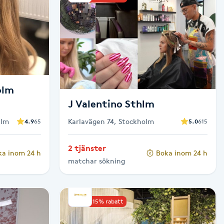
olm
J Valentino Sthlm
alm
Karlavägen 74, Stockholm
4.9
65
5.0
615
2 tjänster
ka inom 24 h
Boka inom 24 h
matchar sökning
Upp till 15% rabatt