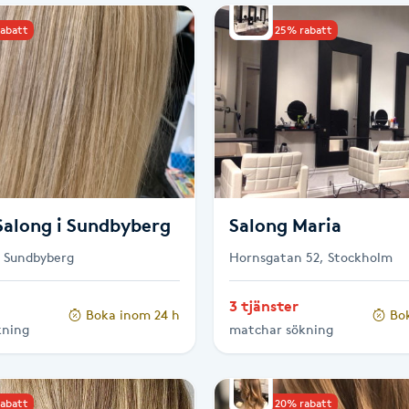
rabatt
Upp till 25% rabatt
Salong i Sundbyberg
Salong Maria
, Sundbyberg
Hornsgatan 52, Stockholm
3 tjänster
Boka inom 24 h
Bo
kning
matchar sökning
rabatt
Upp till 20% rabatt