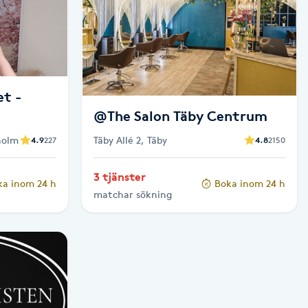
et -
@The Salon Täby Centrum
holm
Täby Allé 2, Täby
4.9
227
4.8
2150
3 tjänster
ka inom 24 h
Boka inom 24 h
matchar sökning