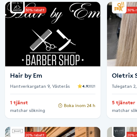
Upp till 30% rabatt
Upp till 30% 
Babylights
Balayage
Bambumassage
Barber
Hair by Em
Oletrix 
Barnklippning
Hantverkargatan 9, Västerås
Tulegatan 2
4.9
2021
BIAB
1 tjänst
5 tjänster
Boka inom 24 h
matchar sökning
matchar sö
Blowout
Bottenfärg
Upp till 20% rabatt
Upp till 20% 