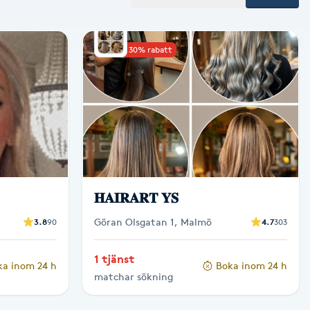
Upp till 30% rabatt
𝐇𝐀𝐈𝐑𝐀𝐑𝐓 𝐘𝐒
Göran Olsgatan 1, Malmö
3.8
90
4.7
303
1 tjänst
ka inom 24 h
Boka inom 24 h
matchar sökning