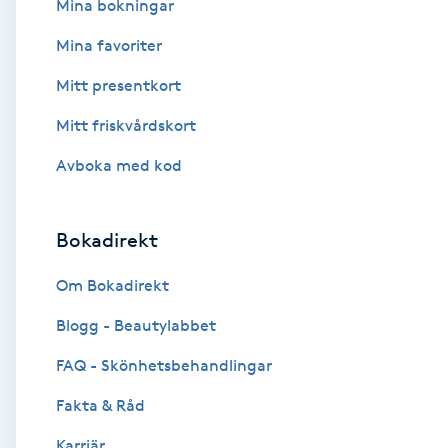
Mina bokningar
Fransk manikyr
Mina favoriter
Fransrengöring
Mitt presentkort
Mitt friskvårdskort
Frekvensterapi
Avboka med kod
Friskvård
Bokadirekt
Friskvårdsmassage
Om Bokadirekt
Frisör
Blogg - Beautylabbet
Funktionsanalys
FAQ - Skönhetsbehandlingar
Fakta & Råd
Färgning
Karriär