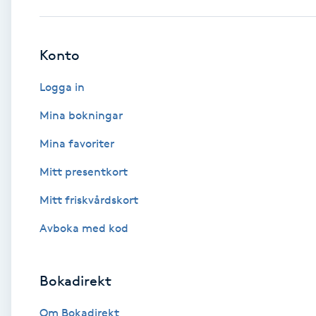
Babylights
Konto
Balayage
Logga in
Bambumassage
Mina bokningar
Mina favoriter
Barber
Mitt presentkort
Barnklippning
Mitt friskvårdskort
BIAB
Avboka med kod
Blowout
Bokadirekt
Bottenfärg
Om Bokadirekt