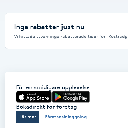
Alternativmedicin
Andningsmassage
Inga rabatter just nu
Vi hittade tyvärr inga rabatterade tider för "Kostrådgiv
Ansiktslyft utan kirurgi
Aromamassage
Ashtanga Yoga
Ayurveda
För en smidigare upplevelse
Ayurvedisk Massage
Bokadirekt för företag
Läs mer
Företagsinloggning
Ansiktsbehandling djuprengörande
B