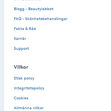
Blogg - Beautylabbet
Brynformning
FAQ - Skönhetsbehandlingar
Brynfärgning
Fakta & Råd
Brynplockning
Karriär
Support
Bröllopsuppsättning
C
Villkor
Celluliter
Etisk policy
Coachning
Integritetspolicy
Cookies
Color correction
Allmänna villkor