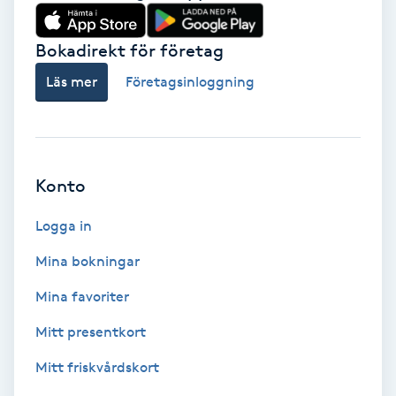
Babylights
Bokadirekt för företag
Balayage
Läs mer
Företagsinloggning
Bambumassage
Barber
Konto
Logga in
Barnklippning
Mina bokningar
BIAB
Mina favoriter
Blowout
Mitt presentkort
Mitt friskvårdskort
Bottenfärg