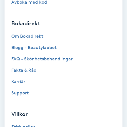
Avboka med kod
Brynformning
Bokadirekt
Brynfärgning
Om Bokadirekt
Brynplockning
Blogg - Beautylabbet
Bröllopsuppsättning
FAQ - Skönhetsbehandlingar
C
Fakta & Råd
Celluliter
Karriär
Support
Coachning
Color correction
Villkor
Etisk policy