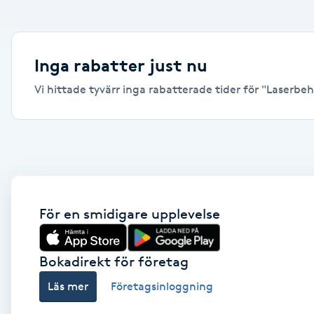
Alternativmedicin
Andningsmassage
Inga rabatter just nu
Vi hittade tyvärr inga rabatterade tider för "Laserbehan
Ansiktslyft utan kirurgi
Aromamassage
Ashtanga Yoga
Ayurveda
För en smidigare upplevelse
Ayurvedisk Massage
Bokadirekt för företag
Läs mer
Företagsinloggning
Ansiktsbehandling djuprengörande
B