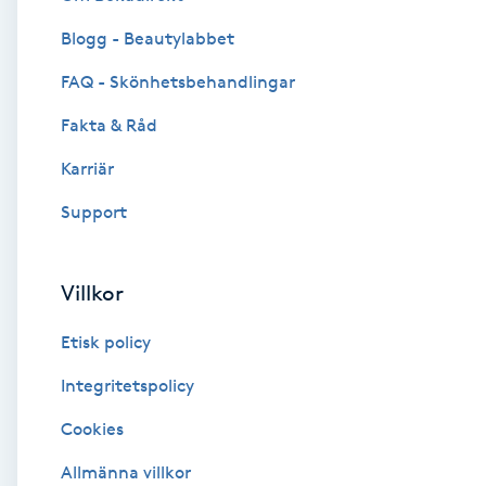
Blogg - Beautylabbet
Brynformning
FAQ - Skönhetsbehandlingar
Brynfärgning
Fakta & Råd
Brynplockning
Karriär
Support
Bröllopsuppsättning
C
Villkor
Celluliter
Etisk policy
Coachning
Integritetspolicy
Cookies
Color correction
Allmänna villkor