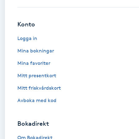
Babylights
Konto
Balayage
Logga in
Bambumassage
Mina bokningar
Mina favoriter
Barber
Mitt presentkort
Barnklippning
Mitt friskvårdskort
BIAB
Avboka med kod
Blowout
Bokadirekt
Bottenfärg
Om Bokadirekt