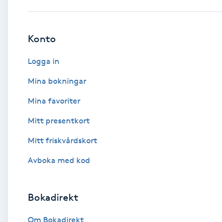
Babylights
Konto
Balayage
Logga in
Bambumassage
Mina bokningar
Mina favoriter
Barber
Mitt presentkort
Barnklippning
Mitt friskvårdskort
BIAB
Avboka med kod
Blowout
Bokadirekt
Bottenfärg
Om Bokadirekt