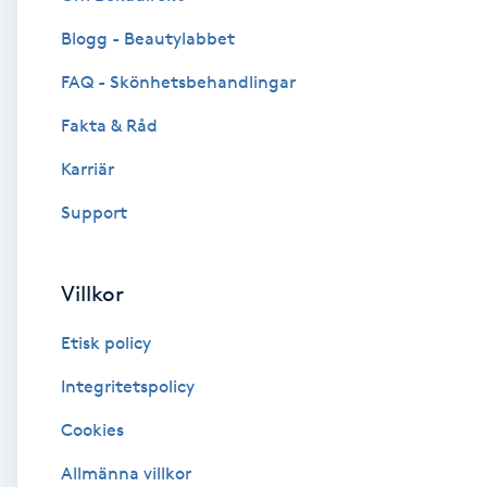
Blogg - Beautylabbet
Brynformning
FAQ - Skönhetsbehandlingar
Brynfärgning
Fakta & Råd
Brynplockning
Karriär
Support
Bröllopsuppsättning
C
Villkor
Celluliter
Etisk policy
Coachning
Integritetspolicy
Cookies
Color correction
Allmänna villkor