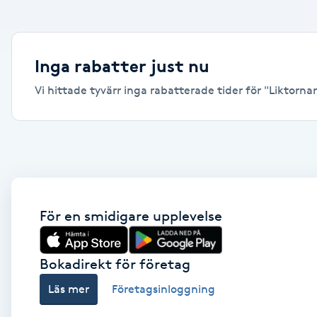
Alternativmedicin
Andningsmassage
Inga rabatter just nu
Vi hittade tyvärr inga rabatterade tider för "Liktornar
Ansiktslyft utan kirurgi
Aromamassage
Ashtanga Yoga
Ayurveda
För en smidigare upplevelse
Ayurvedisk Massage
Bokadirekt för företag
Läs mer
Företagsinloggning
Ansiktsbehandling djuprengörande
B