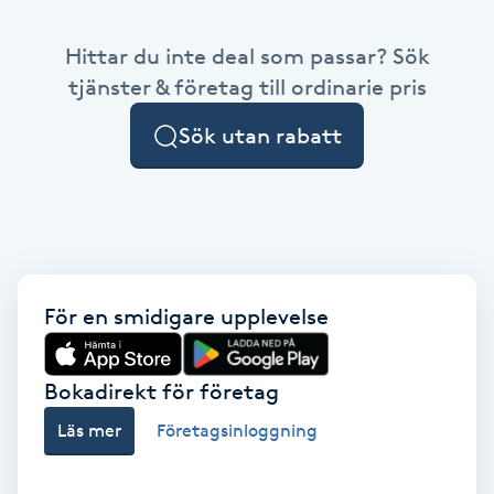
Babylights
Hittar du inte deal som passar? Sök
tjänster & företag till ordinarie pris
Balayage
Sök utan rabatt
Bambumassage
Barber
Barnklippning
För en smidigare upplevelse
BIAB
Bokadirekt för företag
Blowout
Läs mer
Företagsinloggning
Bottenfärg