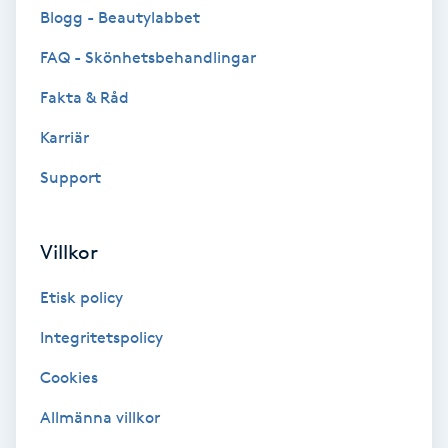
Cryoterapi
Blogg - Beautylabbet
D
FAQ - Skönhetsbehandlingar
Damklippning
Fakta & Råd
Karriär
Dermapen
Support
Diamantslipning
E
Villkor
Enzympeeling
Etisk policy
Extensions
Integritetspolicy
Cookies
Extensions borttagning
Allmänna villkor
Eyeliner-tatuering