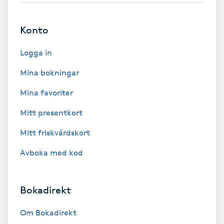
Brynformning
Konto
Brynfärgning
Logga in
Mina bokningar
Brynplockning
Mina favoriter
Bröllopsuppsättning
Mitt presentkort
C
Mitt friskvårdskort
Celluliter
Avboka med kod
Coachning
Bokadirekt
Color correction
Om Bokadirekt