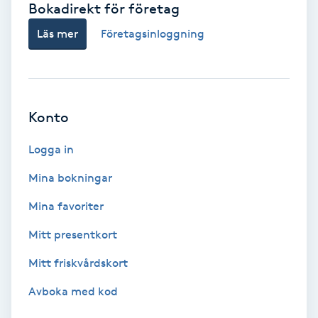
Bokadirekt för företag
Babylights
Läs mer
Företagsinloggning
Balayage
Bambumassage
Konto
Barber
Logga in
Mina bokningar
Barnklippning
Mina favoriter
BIAB
Mitt presentkort
Mitt friskvårdskort
Blowout
Avboka med kod
Bottenfärg