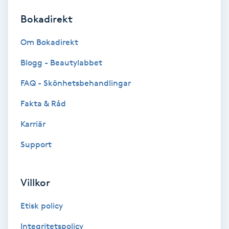
Bokadirekt
Brynformning
Om Bokadirekt
Brynfärgning
Blogg - Beautylabbet
Brynplockning
FAQ - Skönhetsbehandlingar
Fakta & Råd
Bröllopsuppsättning
C
Karriär
Support
Celluliter
Coachning
Villkor
Color correction
Etisk policy
Integritetspolicy