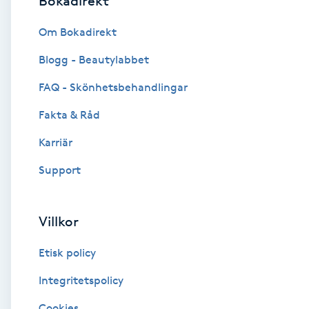
Bokadirekt
Brynformning
Om Bokadirekt
Blogg - Beautylabbet
Brynfärgning
FAQ - Skönhetsbehandlingar
Brynplockning
Fakta & Råd
Karriär
Bröllopsuppsättning
C
Support
Celluliter
Villkor
Coachning
Etisk policy
Color correction
Integritetspolicy
Cookies