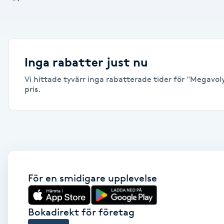
Alternativmedicin
Andningsmassage
Inga rabatter just nu
Ansiktslyft utan kirurgi
Vi hittade tyvärr inga rabatterade tider för "Megavoly
pris.
Aromamassage
Ashtanga Yoga
Ayurveda
För en smidigare upplevelse
Ayurvedisk Massage
Ansiktsbehandling djuprengörande
Bokadirekt för företag
B