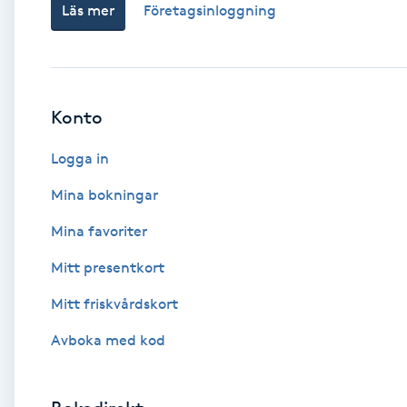
Läs mer
Företagsinloggning
Babylights
Balayage
Konto
Bambumassage
Logga in
Barber
Mina bokningar
Mina favoriter
Barnklippning
Mitt presentkort
BIAB
Mitt friskvårdskort
Avboka med kod
Blowout
Bottenfärg