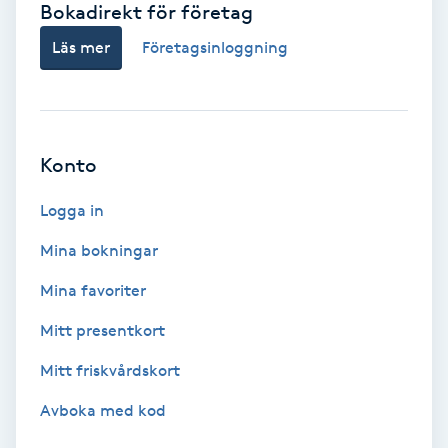
Bokadirekt för företag
Babylights
Läs mer
Företagsinloggning
Balayage
Bambumassage
Konto
Barber
Logga in
Mina bokningar
Barnklippning
Mina favoriter
BIAB
Mitt presentkort
Mitt friskvårdskort
Blowout
Avboka med kod
Bottenfärg