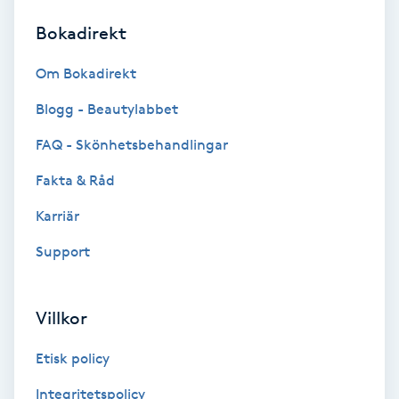
Bokadirekt
Brynformning
Om Bokadirekt
Brynfärgning
Blogg - Beautylabbet
Brynplockning
FAQ - Skönhetsbehandlingar
Fakta & Råd
Bröllopsuppsättning
C
Karriär
Support
Celluliter
Coachning
Villkor
Color correction
Etisk policy
Integritetspolicy