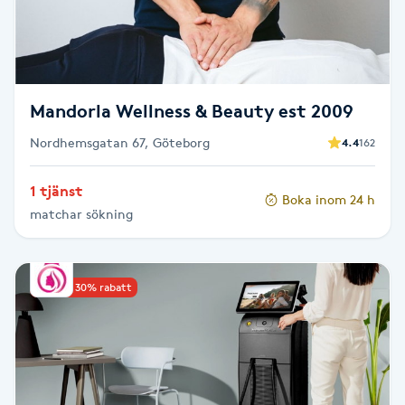
M
Makeup
Mandorla Wellness & Beauty est 2009
Manikyr & Pedikyr
Nordhemsgatan 67, Göteborg
4.4
162
Massage
1 tjänst
Boka inom 24 h
matchar sökning
Medial vägledning
Medicinsk massage
Upp till 30% rabatt
Meditation
Medium