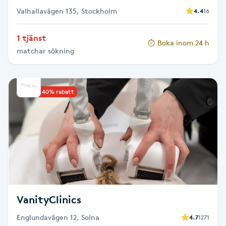
Valhallavägen 135, Stockholm
4.4
16
Gua Sha-massage
1 tjänst
H
Boka inom 24 h
matchar sökning
Hatha Yoga
Headspa
Upp till 40% rabatt
Healing
Herrklippning
HIFU
VanityClinics
Hollywood Peel
Englundavägen 12, Solna
4.7
1271