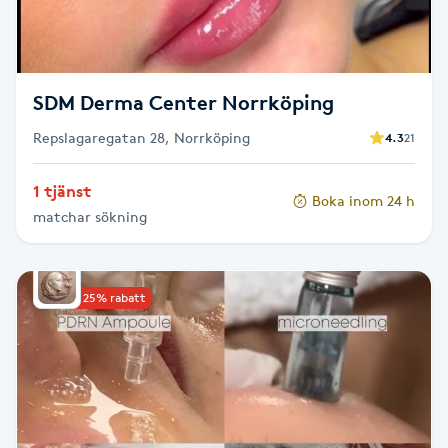
Spa manikyr & pedikyr
Spa-manikyr
SDM Derma Center Norrköping
Repslagaregatan 28, Norrköping
Spa-pedikyr
4.3
21
1 tjänst
Spraytan
Boka inom 24 h
matchar sökning
Stylist
Upp till 25% rabatt
Sugaring
Svensk massage
Svettbehandling