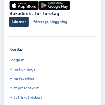
Vårtor
Y
Bokadirekt för företag
Läs mer
Företagsinloggning
Yin Yoga
Yoga
Konto
Yoga Nidra
Logga in
Yogamassage
Mina bokningar
Z
Mina favoriter
Zonterapi
Mitt presentkort
Zumba
Mitt friskvårdskort
Ö