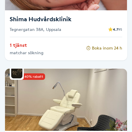
Fransk manikyr
Shima Hudvårdsklinik
Fransrengöring
Tegnergatan 38A, Uppsala
4.7
95
Frekvensterapi
1 tjänst
Boka inom 24 h
matchar sökning
Friskvård
Friskvårdsmassage
Upp till 40% rabatt
Frisör
Funktionsanalys
Färgning