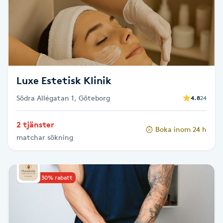
LED-ljusterapi
Liktornar
Luxe Estetisk Klinik
LPG
Södra Allégatan 1, Göteborg
4.8
24
LPG-behandling
2 tjänster
Boka inom 24 h
LPG-massage
matchar sökning
Luggklippning
Upp till 30% rabatt
Lymfmassage
Läpptatuering