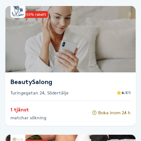
Babylights
Upp till 50% rabatt
Balayage
Bambumassage
Barber
BeautySalong
Barnklippning
Turingegatan 24, Södertälje
4.1
73
BIAB
1 tjänst
Boka inom 24 h
Blowout
matchar sökning
Bottenfärg