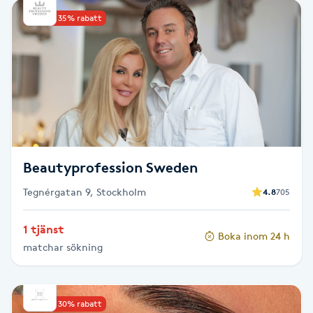
Kinesiologi
Upp till 35% rabatt
Kinesisk medicin
Kiropraktik
Klangmassage
Beautyprofession Sweden
Klippning
Tegnérgatan 9, Stockholm
4.8
705
Klippning & Slingor
1 tjänst
Boka inom 24 h
matchar sökning
Klippning ungdom
Koppningsmassage
Upp till 30% rabatt