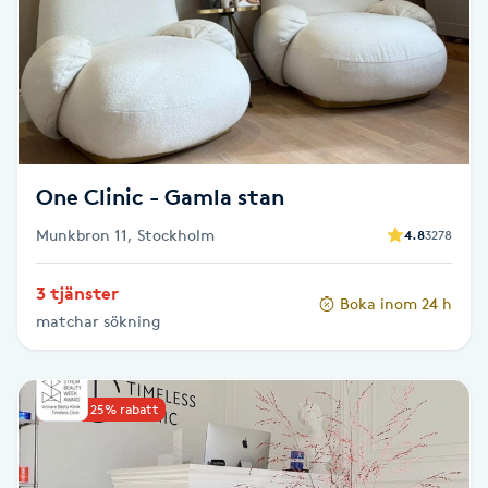
Senioryoga
Shiatsu
Singelfransar
One Clinic - Gamla stan
Sjukgymnastik
Munkbron 11, Stockholm
4.8
3278
Skalpmassage
3 tjänster
Boka inom 24 h
matchar sökning
Skinbooster
Sklerosering
Upp till 25% rabatt
Skoinlägg