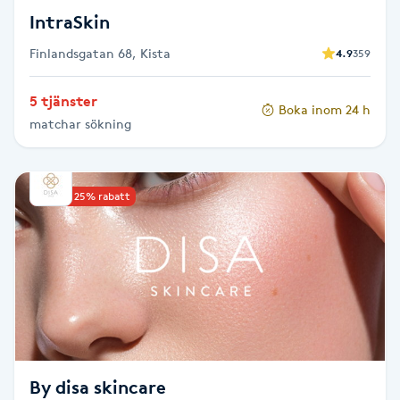
IntraSkin
Toning
Finlandsgatan 68, Kista
4.9
359
Torr hårbotten
5 tjänster
Boka inom 24 h
matchar sökning
Torrborstning
Triggerpunktsmassage
Upp till 25% rabatt
Trådning
Träning
Tvätt & Fön
V
By disa skincare