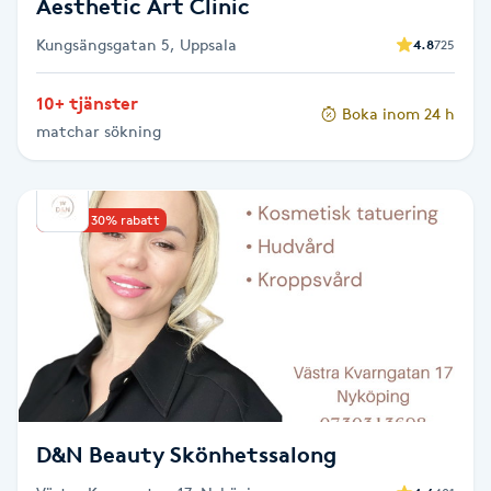
Aesthetic Art Clinic
Kungsängsgatan 5, Uppsala
4.8
725
Naglar borttagning
10+ tjänster
Naglar reparation
Boka inom 24 h
matchar sökning
Naprapati
Upp till 30% rabatt
Navelpiercing
NBE-massage
Ny frisyr
O
Olaplex
D&N Beauty Skönhetssalong