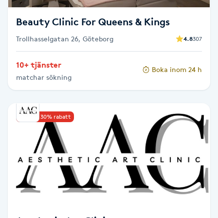
Beauty Clinic For Queens & Kings
Nagelförlängning gelé
Trollhasselgatan 26, Göteborg
4.8
307
Nagelförlängning glasfiber
10+ tjänster
Boka inom 24 h
Nagelförlängning silke
matchar sökning
Nagelförstärkning
Upp till 30% rabatt
Nagelklippning
Nagelsvamp
Nageltrång
Nagelvård