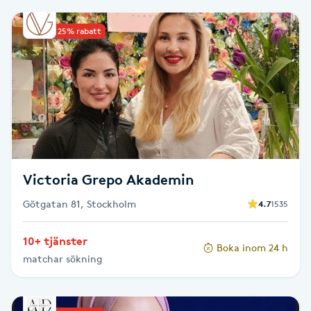
PRX-T33
Upp till 25% rabatt
Psoriasis
PT
R
Radiofrekvens
Victoria Grepo Akademin
Rakning
Götgatan 81, Stockholm
4.7
1535
Reflexologi
10+ tjänster
Boka inom 24 h
matchar sökning
Regndroppsmassage