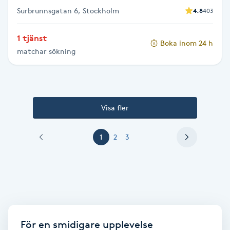
Vaccination
Surbrunnsgatan 6, Stockholm
4.8
403
1 tjänst
Vampyrbehandling
Boka inom 24 h
matchar sökning
Vaxning
Vaxning brasiliansk
Visa fler
Veterinär
1
2
3
Vibrationsmassage
Vinyasa Yoga
Volymfransar
För en smidigare upplevelse