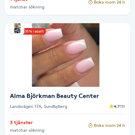
Boka inom 24 h
Hårborttagning
matchar sökning
Hårbottenbehandling
Upp till 35% rabatt
Hårförlängning
Hårvård
Hälsa
Hälsprickor
Alma Björkman Beauty Center
I
Landsvägen 17A, Sundbyberg
4.7
735
Idrottsmassage
3 tjänster
Boka inom 24 h
IPL
matchar sökning