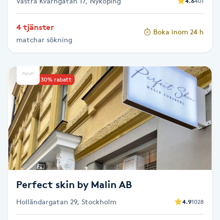
Västra Kvarngatan 17, Nyköping
4.6
401
Olaplexbehandling
4 tjänster
Boka inom 24 h
Ombre
matchar sökning
Ombre brows
Upp till 30% rabatt
Ombre naglar
Optiker
Ortobionomi
Ortopedi
Perfect skin by Malin AB
Osteopati
Holländargatan 29, Stockholm
4.9
1028
P