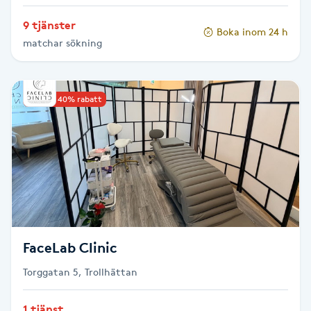
Hot Stone Massage
9 tjänster
Boka inom 24 h
matchar sökning
Hot yoga
Hudföryngring
Upp till 40% rabatt
Huduppstramning
Hudvård
Hyaluronsyra
Hyperhidros
FaceLab Clinic
Torggatan 5, Trollhättan
Hypnos
1 tjänst