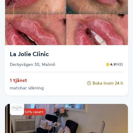
Cryoterapi
D
Damklippning
Dermapen
La Jolie Clinic
Diamantslipning
Derbyvägen 30, Malmö
4.9
1925
E
1 tjänst
Enzympeeling
Boka inom 24 h
matchar sökning
Extensions
Upp till 50% rabatt
Extensions borttagning
Eyeliner-tatuering