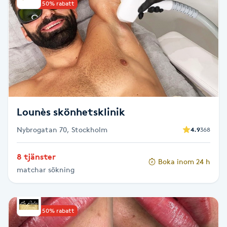
Upp till 50% rabatt
Brynformning
Brynfärgning
Brynplockning
Bröllopsuppsättning
Lounès skönhetsklinik
C
Nybrogatan 70, Stockholm
4.9
368
Celluliter
8 tjänster
Boka inom 24 h
matchar sökning
Coachning
Color correction
Upp till 50% rabatt