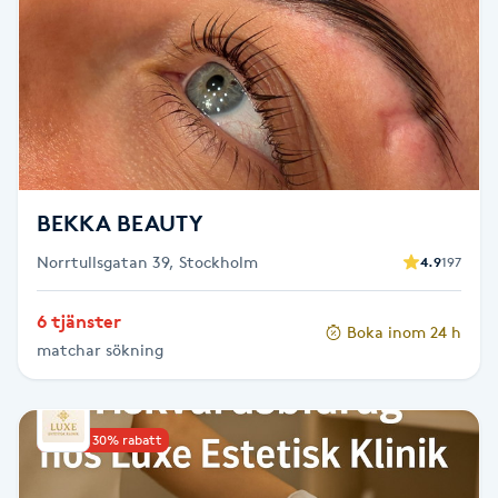
Kosmetisk tatuering
Kostrådgivning
Kroppsinpackning
Kroppspeeling
BEKKA BEAUTY
Norrtullsgatan 39, Stockholm
4.9
197
Käkledsbehandling
6 tjänster
Boka inom 24 h
Kärlbehandling
matchar sökning
L
Laserbehandling
Upp till 30% rabatt
Lashlift Keratin