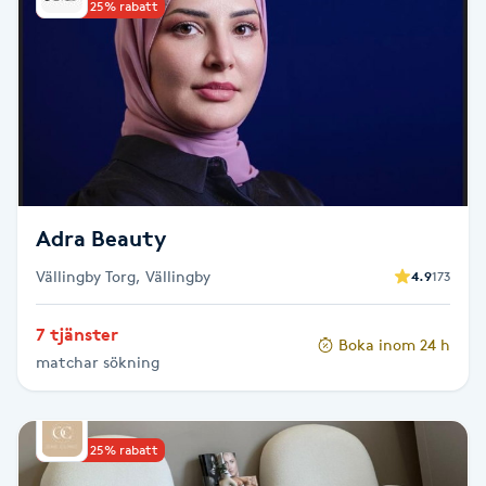
Reiki
Upp till 25% rabatt
Reikihealing
Reiki massage
Restorative Yoga
Adra Beauty
Rosacea
Vällingby Torg, Vällingby
4.9
173
Rosenmetoden
7 tjänster
Boka inom 24 h
matchar sökning
Ryggmassage
S
Upp till 25% rabatt
Samtalsterapi