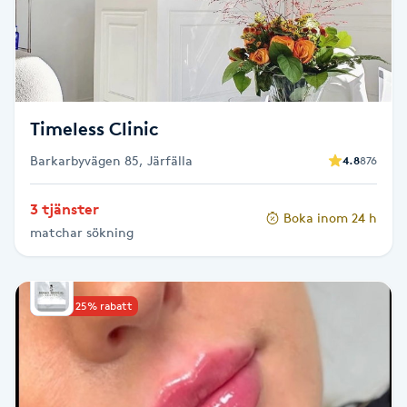
Skägg
Skäggfärgning
Timeless Clinic
Skäggklippning
Barkarbyvägen 85, Järfälla
4.8
876
Skäggtrimmning
3 tjänster
Boka inom 24 h
Skönhet
matchar sökning
Slingor
Upp till 25% rabatt
Sockring
Spa