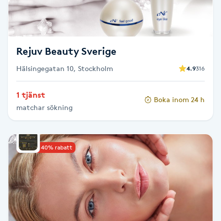
Fotsvamp
Fotvård
Rejuv Beauty Sverige
Fransar
Hälsingegatan 10, Stockholm
4.9
316
Fransborttagning
1 tjänst
Boka inom 24 h
matchar sökning
Fransfärgning
Fransförlängning
Upp till 40% rabatt
Fransförlängning Megavolym
Fransförlängning Volym