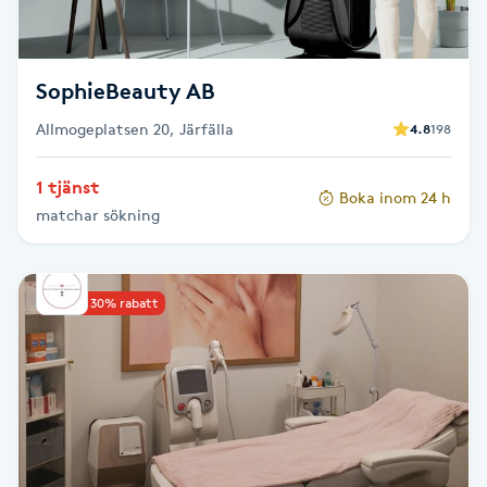
Megavolymfransar
Melasma
SophieBeauty AB
Allmogeplatsen 20, Järfälla
4.8
198
Mesoterapi
1 tjänst
Boka inom 24 h
MicroPen
matchar sökning
Microshading
Upp till 30% rabatt
Mixfransar
N
Nagelförlängning
Nagelförlängning akryl