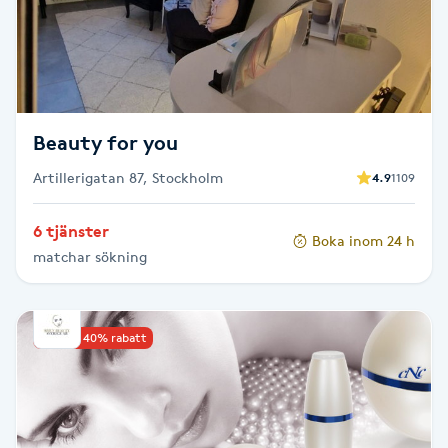
F
Face framing
Faceliftmassage
Beauty for you
Artillerigatan 87, Stockholm
4.9
1109
Fet hårbotten
6 tjänster
Boka inom 24 h
Fettreducering
matchar sökning
Fibromassage
Upp till 40% rabatt
Fillers
Fotmassage