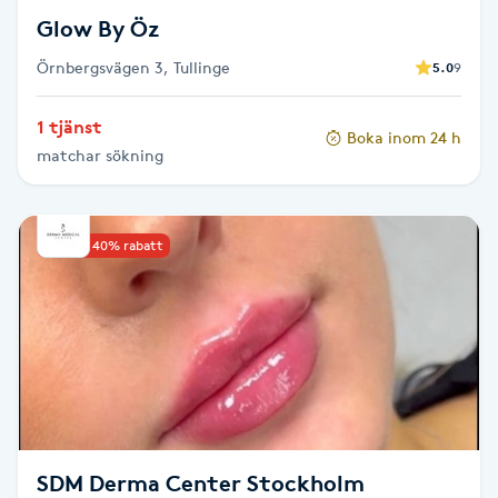
Föning
Glow By Öz
G
Örnbergsvägen 3, Tullinge
5.0
9
Gel naglar
1 tjänst
Boka inom 24 h
matchar sökning
Gelenaglar
Gellack
Upp till 40% rabatt
Gellack med förstärkning
Gravidmassage
Gravidyoga
SDM Derma Center Stockholm
Gruppträning