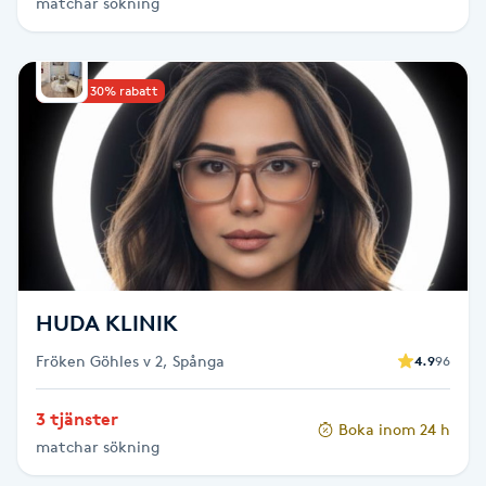
matchar sökning
Picolaser
Upp till 30% rabatt
Piercing
Pigmentbehandling
Pigmentfläckar
Plastikkirurgi
HUDA KLINIK
Powder brows
Fröken Göhles v 2, Spånga
4.9
96
Power Yoga
3 tjänster
Boka inom 24 h
matchar sökning
PRP (Platelet Rich Plasma)