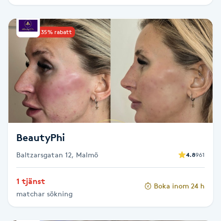
IPL hårborttagning
Upp till 35% rabatt
IR-massage
J
Japansk massage
K
K18
BeautyPhi
Katun fransar
Baltzarsgatan 12, Malmö
4.8
961
Kemisk peeling
1 tjänst
Boka inom 24 h
matchar sökning
Keratinbehandling