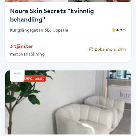
T
Noura Skin Secrets "kvinnlig
Tuina-massage
behandling"
Kungsängsgatan 5B, Uppsala
4.9
75
Taktil massage
3 tjänster
Boka inom 24 h
Tandblekning
matchar sökning
Tandläkare
Upp till 25% rabatt
Tatuering
Tatueringsborttagning
Terapi
Thaimassage