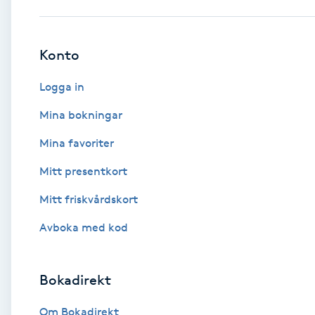
Babylights
Konto
Balayage
Logga in
Bambumassage
Mina bokningar
Mina favoriter
Barber
Mitt presentkort
Barnklippning
Mitt friskvårdskort
BIAB
Avboka med kod
Blowout
Bokadirekt
Bottenfärg
Om Bokadirekt