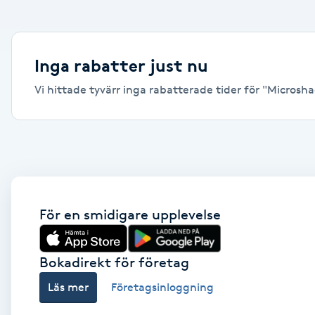
Alternativmedicin
Andningsmassage
Inga rabatter just nu
Vi hittade tyvärr inga rabatterade tider för "Microshad
Ansiktslyft utan kirurgi
Aromamassage
Ashtanga Yoga
Ayurveda
För en smidigare upplevelse
Ayurvedisk Massage
Bokadirekt för företag
Läs mer
Företagsinloggning
Ansiktsbehandling djuprengörande
B