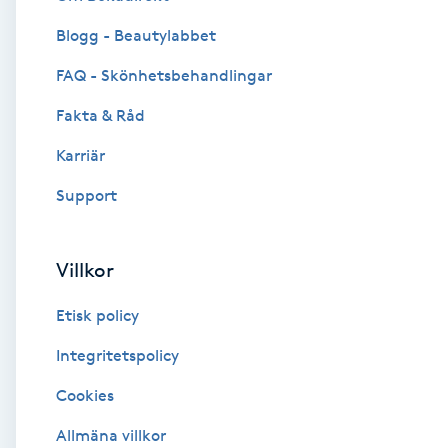
Blogg - Beautylabbet
Brynformning
FAQ - Skönhetsbehandlingar
Brynfärgning
Fakta & Råd
Brynplockning
Karriär
Support
Bröllopsuppsättning
C
Villkor
Celluliter
Etisk policy
Coachning
Integritetspolicy
Cookies
Color correction
Allmäna villkor