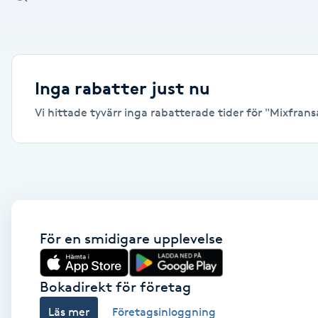
Alternativmedicin
Andningsmassage
Inga rabatter just nu
Ansiktslyft utan kirurgi
Vi hittade tyvärr inga rabatterade tider för "Mixfransa
Aromamassage
Ashtanga Yoga
Ayurveda
För en smidigare upplevelse
Ayurvedisk Massage
Bokadirekt för företag
Ansiktsbehandling djuprengörande
Läs mer
Företagsinloggning
B