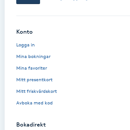
Babylights
Balayage
Konto
Logga in
Bambumassage
Mina bokningar
Barber
Mina favoriter
Barnklippning
Mitt presentkort
Mitt friskvårdskort
BIAB
Avboka med kod
Blowout
Bokadirekt
Bottenfärg