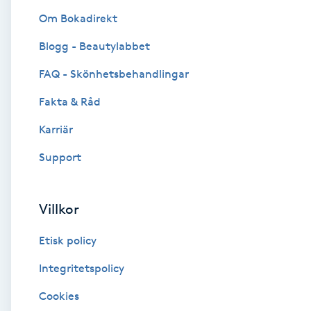
Om Bokadirekt
Brynformning
Blogg - Beautylabbet
Brynfärgning
FAQ - Skönhetsbehandlingar
Fakta & Råd
Brynplockning
Karriär
Bröllopsuppsättning
Support
C
Celluliter
Villkor
Etisk policy
Coachning
Integritetspolicy
Color correction
Cookies