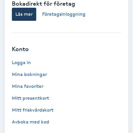
Bokadirekt för företag
Babylights
Läs mer
Företagsinloggning
Balayage
Bambumassage
Konto
Barber
Logga in
Mina bokningar
Barnklippning
Mina favoriter
BIAB
Mitt presentkort
Mitt friskvårdskort
Blowout
Avboka med kod
Bottenfärg