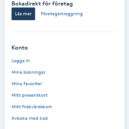
Bokadirekt för företag
Babylights
Läs mer
Företagsinloggning
Balayage
Bambumassage
Konto
Barber
Logga in
Mina bokningar
Barnklippning
Mina favoriter
BIAB
Mitt presentkort
Mitt friskvårdskort
Blowout
Avboka med kod
Bottenfärg