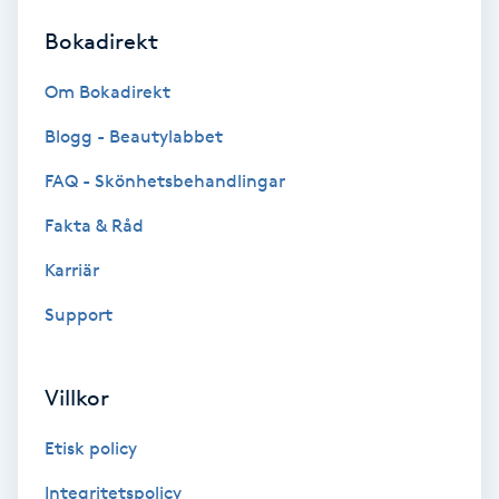
Bokadirekt
Brynformning
Om Bokadirekt
Brynfärgning
Blogg - Beautylabbet
Brynplockning
FAQ - Skönhetsbehandlingar
Fakta & Råd
Bröllopsuppsättning
C
Karriär
Support
Celluliter
Coachning
Villkor
Color correction
Etisk policy
Integritetspolicy