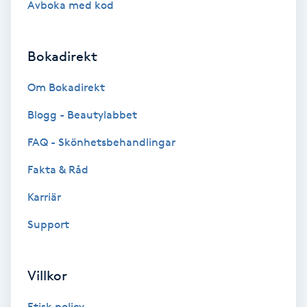
Avboka med kod
Brynformning
Bokadirekt
Brynfärgning
Om Bokadirekt
Brynplockning
Blogg - Beautylabbet
Bröllopsuppsättning
FAQ - Skönhetsbehandlingar
C
Fakta & Råd
Celluliter
Karriär
Support
Coachning
Color correction
Villkor
Etisk policy