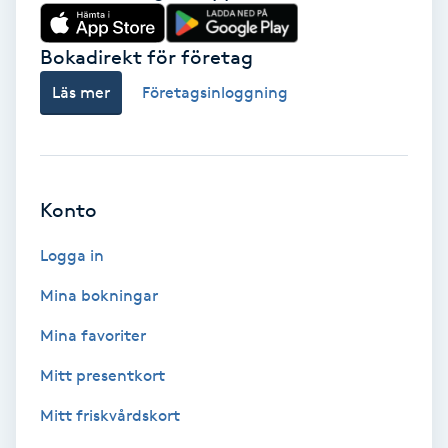
Babylights
Bokadirekt för företag
Balayage
Läs mer
Företagsinloggning
Bambumassage
Barber
Konto
Logga in
Barnklippning
Mina bokningar
BIAB
Mina favoriter
Blowout
Mitt presentkort
Mitt friskvårdskort
Bottenfärg