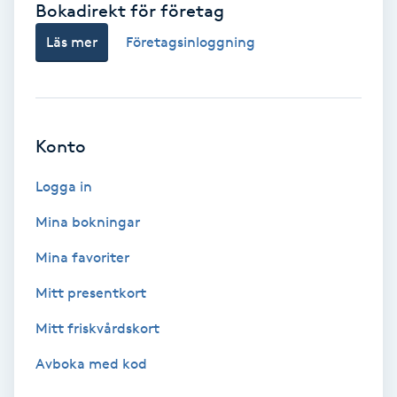
Bokadirekt för företag
Babylights
Läs mer
Företagsinloggning
Balayage
Bambumassage
Konto
Barber
Logga in
Mina bokningar
Barnklippning
Mina favoriter
BIAB
Mitt presentkort
Mitt friskvårdskort
Blowout
Avboka med kod
Bottenfärg