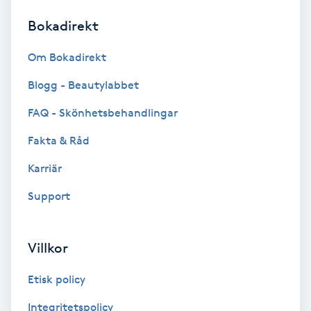
Bokadirekt
Brynformning
Om Bokadirekt
Brynfärgning
Blogg - Beautylabbet
Brynplockning
FAQ - Skönhetsbehandlingar
Fakta & Råd
Bröllopsuppsättning
C
Karriär
Support
Celluliter
Coachning
Villkor
Color correction
Etisk policy
Integritetspolicy