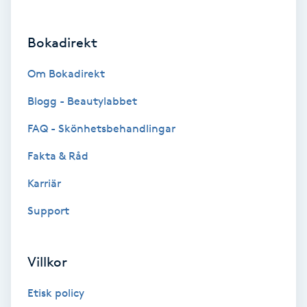
Brynformning
Bokadirekt
Brynfärgning
Om Bokadirekt
Brynplockning
Blogg - Beautylabbet
FAQ - Skönhetsbehandlingar
Bröllopsuppsättning
Fakta & Råd
C
Karriär
Celluliter
Support
Coachning
Villkor
Color correction
Etisk policy