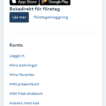
Bokadirekt för företag
Babylights
Läs mer
Företagsinloggning
Balayage
Bambumassage
Konto
Barber
Logga in
Barnklippning
Mina bokningar
BIAB
Mina favoriter
Mitt presentkort
Blowout
Mitt friskvårdskort
Bottenfärg
Avboka med kod