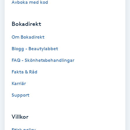
Avboka med kod
Brynformning
Bokadirekt
Brynfärgning
Om Bokadirekt
Brynplockning
Blogg - Beautylabbet
Bröllopsuppsättning
FAQ - Skönhetsbehandlingar
C
Fakta & Råd
Celluliter
Karriär
Support
Coachning
Color correction
Villkor
Etisk policy