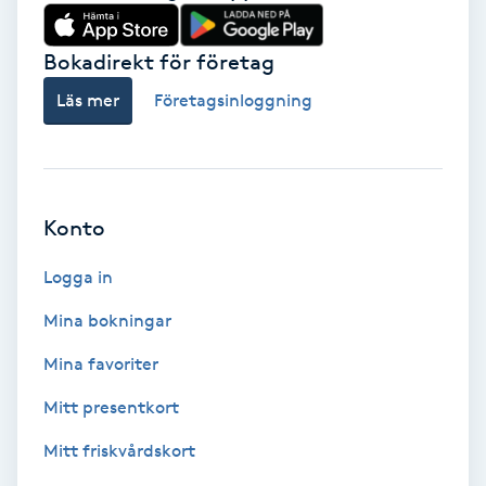
Babylights
Bokadirekt för företag
Balayage
Läs mer
Företagsinloggning
Bambumassage
Barber
Konto
Logga in
Barnklippning
Mina bokningar
BIAB
Mina favoriter
Blowout
Mitt presentkort
Mitt friskvårdskort
Bottenfärg