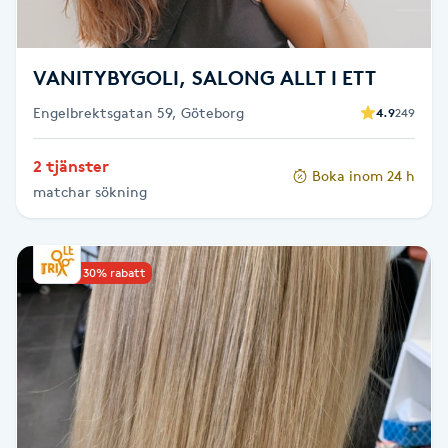
Spa manikyr & pedikyr
VANITYBYGOLI, SALONG ALLT I ETT
Spa-manikyr
Engelbrektsgatan 59, Göteborg
4.9
249
Spa-pedikyr
2 tjänster
Boka inom 24 h
matchar sökning
Spraytan
Stylist
Upp till 30% rabatt
Sugaring
Svensk massage
Svettbehandling