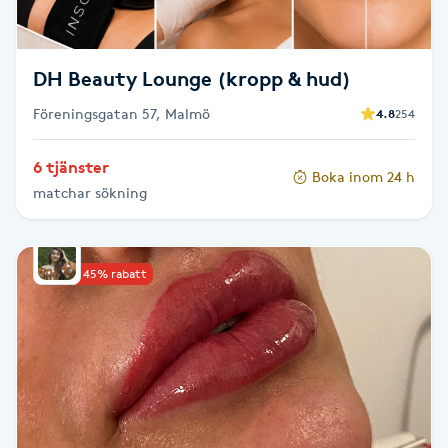
Fotsvamp
Fotvård
DH Beauty Lounge (kropp & hud)
Föreningsgatan 57, Malmö
4.8
254
Fransar
6 tjänster
Boka inom 24 h
Fransborttagning
matchar sökning
Fransfärgning
Upp till 45% rabatt
Fransförlängning
Fransförlängning Megavolym
Fransförlängning Volym