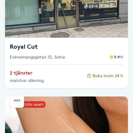
Cryoterapi
D
Damklippning
Dermapen
Royal Cut
Evenemangsgatan 12, Solna
3.9
10
Diamantslipning
E
2 tjänster
Boka inom 24 h
matchar sökning
Enzympeeling
Extensions
Upp till 50% rabatt
Extensions borttagning
Eyeliner-tatuering