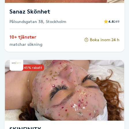
Fransk manikyr
Sanaz Skönhet
Fransrengöring
Pålsundsgatan 3B, Stockholm
4.8
249
10+ tjänster
Frekvensterapi
Boka inom 24 h
matchar sökning
Friskvård
Upp till 45% rabatt
Friskvårdsmassage
Frisör
Funktionsanalys
Färgning