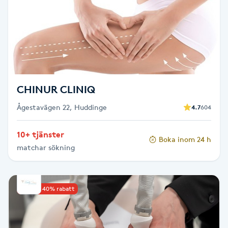
Kosmetisk tatuering
Kostrådgivning
Kroppsinpackning
CHINUR CLINIQ
Kroppspeeling
Ågestavägen 22, Huddinge
4.7
604
Käkledsbehandling
10+ tjänster
Boka inom 24 h
matchar sökning
Kärlbehandling
L
Upp till 40% rabatt
Laserbehandling
Lashlift Keratin