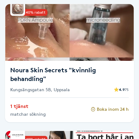
IPL hårborttagning
Upp till 40% rabatt
IR-massage
J
Japansk massage
K
Noura Skin Secrets "kvinnlig
behandling"
K18
Kungsängsgatan 5B, Uppsala
4.9
75
Katun fransar
1 tjänst
Boka inom 24 h
Kemisk peeling
matchar sökning
Keratinbehandling