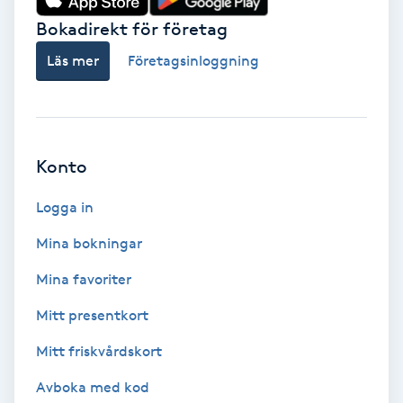
Vårtor
Bokadirekt för företag
Y
Läs mer
Företagsinloggning
Yin Yoga
Yoga
Konto
Yoga Nidra
Logga in
Yogamassage
Mina bokningar
Z
Mina favoriter
Zonterapi
Mitt presentkort
Mitt friskvårdskort
Zumba
Avboka med kod
Ö