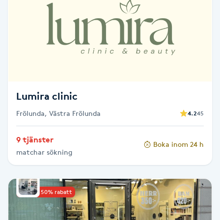
Brynformning
Brynfärgning
Brynplockning
Lumira clinic
Bröllopsuppsättning
Frölunda, Västra Frölunda
4.2
45
C
Celluliter
9 tjänster
Boka inom 24 h
matchar sökning
Coachning
Upp till 50% rabatt
Color correction