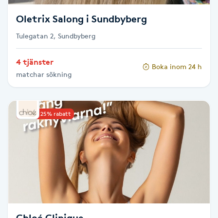
T
Oletrix Salong i Sundbyberg
Tuina-massage
Tulegatan 2, Sundbyberg
Taktil massage
4 tjänster
Boka inom 24 h
matchar sökning
Tandblekning
Tandläkare
Upp till 25% rabatt
Tatuering
Tatueringsborttagning
Terapi
Thaimassage
Chloé Clinique