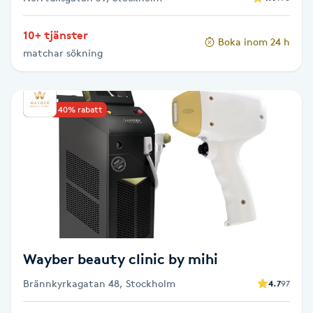
Gua Sha-massage
10+ tjänster
Boka inom 24 h
H
matchar sökning
Hatha Yoga
Upp till 40% rabatt
Headspa
Healing
Herrklippning
HIFU
Wayber beauty clinic by mihi
Hollywood Peel
Brännkyrkagatan 48, Stockholm
4.7
97