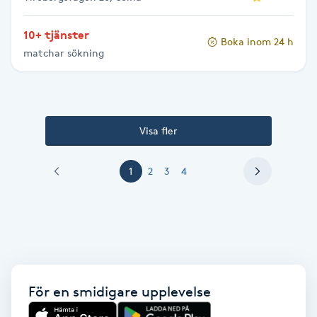
Vaccination
10+ tjänster
Boka inom 24 h
Vampyrbehandling
matchar sökning
Vaxning
Visa fler
Vaxning brasiliansk
1
2
3
4
Veterinär
Vibrationsmassage
Vinyasa Yoga
För en smidigare upplevelse
Volymfransar