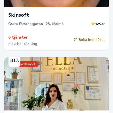
Megavolymfransar
Skinsoft
Melasma
Östra Förstadsgatan 19B, Malmö
4.9
229
Mesoterapi
8 tjänster
Boka inom 24 h
matchar sökning
MicroPen
Microshading
Upp till 40% rabatt
Mixfransar
N
Nagelförlängning
Nagelförlängning akryl