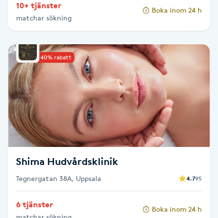
10+ tjänster
Hot Stone Massage
Boka inom 24 h
matchar sökning
Hot yoga
Upp till 40% rabatt
Hudföryngring
Huduppstramning
Hudvård
Hyaluronsyra
Shima Hudvårdsklinik
Hyperhidros
Tegnergatan 38A, Uppsala
4.7
95
Hypnos
6 tjänster
Boka inom 24 h
matchar sökning