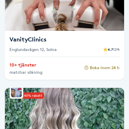
LED-ljusterapi
Liktornar
VanityClinics
LPG
Englundavägen 12, Solna
4.7
1274
LPG-behandling
10+ tjänster
Boka inom 24 h
matchar sökning
LPG-massage
Luggklippning
Upp till 40% rabatt
Lymfmassage
Läpptatuering