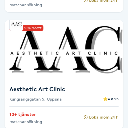
Boka inom 24 h
matchar sökning
Paraffinbehandling
Pedikyr
Upp till 30% rabatt
Pensionärklippning
Permanent
Permanent hårborttagning
Aesthetic Art Clinic
Permanent ögonbrynsmakeup
Kungsängsgatan 5, Uppsala
4.8
726
Personal shopper
10+ tjänster
Boka inom 24 h
matchar sökning
Personlig tränare