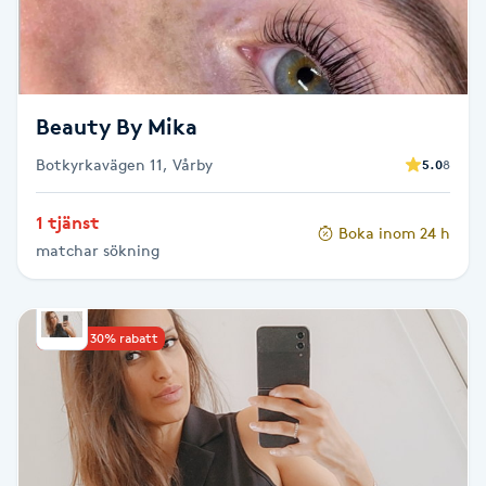
Skägg
Skäggfärgning
Beauty By Mika
Skäggklippning
Botkyrkavägen 11, Vårby
5.0
8
Skäggtrimmning
1 tjänst
Boka inom 24 h
matchar sökning
Skönhet
Slingor
Upp till 30% rabatt
Sockring
Spa