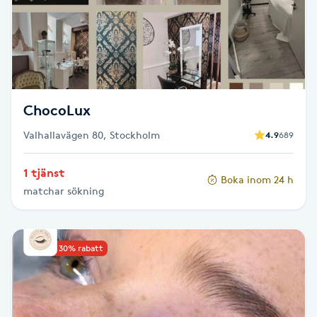
Senioryoga
Shiatsu
Singelfransar
ChocoLux
Valhallavägen 80, Stockholm
4.9
689
Sjukgymnastik
1 tjänst
Skalpmassage
Boka inom 24 h
matchar sökning
Skinbooster
Upp till 30% rabatt
Sklerosering
Skoinlägg