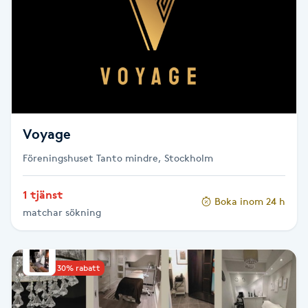
Reiki
Reikihealing
Reiki massage
Restorative Yoga
Voyage
Rosacea
Föreningshuset Tanto mindre, Stockholm
1 tjänst
Rosenmetoden
Boka inom 24 h
matchar sökning
Ryggmassage
S
Upp till 30% rabatt
Samtalsterapi