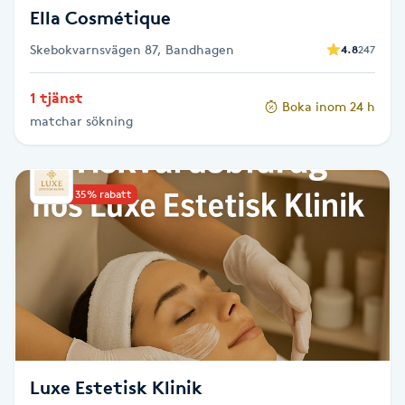
Ella Cosmétique
Nagelförlängning gelé
Skebokvarnsvägen 87, Bandhagen
4.8
247
Nagelförlängning glasfiber
1 tjänst
Boka inom 24 h
matchar sökning
Nagelförlängning silke
Nagelförstärkning
Upp till 35% rabatt
Nagelklippning
Nagelsvamp
Nageltrång
Luxe Estetisk Klinik
Nagelvård