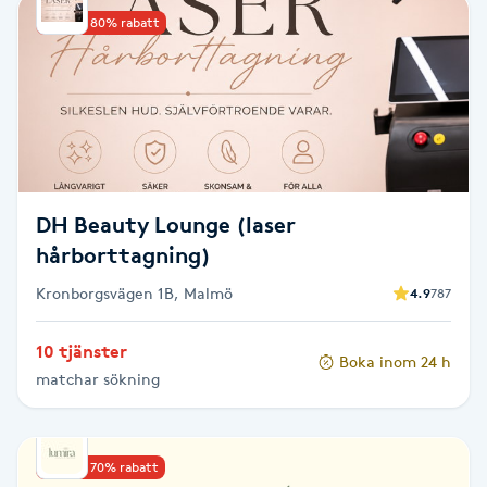
Upp till 80% rabatt
Babylights
Balayage
Bambumassage
Barber
DH Beauty Lounge (laser
hårborttagning)
Barnklippning
Kronborgsvägen 1B, Malmö
4.9
787
BIAB
10 tjänster
Boka inom 24 h
matchar sökning
Blowout
Bottenfärg
Upp till 70% rabatt