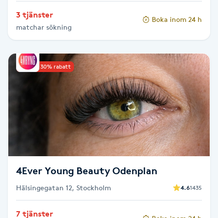
Olaplexbehandling
3 tjänster
Boka inom 24 h
matchar sökning
Ombre
Ombre brows
Upp till 30% rabatt
Ombre naglar
Optiker
Ortobionomi
Ortopedi
4Ever Young Beauty Odenplan
Hälsingegatan 12, Stockholm
4.6
1435
Osteopati
P
7 tjänster