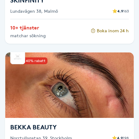
SKINFINITY
Föning
Lundavägen 38, Malmö
4.9
163
G
10+ tjänster
Gel naglar
Boka inom 24 h
matchar sökning
Gelenaglar
Upp till 40% rabatt
Gellack
Gellack med förstärkning
Gravidmassage
Gravidyoga
BEKKA BEAUTY
Gruppträning
Norrtullsgatan 39, Stockholm
4.9
198