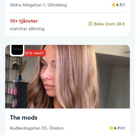
Södra Allégatan 1, Göteborg
4.7
27
Naglar borttagning
10+ tjänster
Boka inom 24 h
matchar sökning
Naglar reparation
Naprapati
Upp till 35% rabatt
Navelpiercing
NBE-massage
Ny frisyr
O
The mods
Olaplex
Rudbecksgatan 33, Örebro
4.7
169