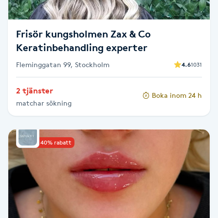
M
Frisör kungsholmen Zax & Co
Makeup
Keratinbehandling experter
Manikyr & Pedikyr
Fleminggatan 99, Stockholm
4.6
1031
2 tjänster
Massage
Boka inom 24 h
matchar sökning
Medial vägledning
Upp till 40% rabatt
Medicinsk massage
Meditation
Medium