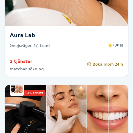
F
Face framing
Aura Lab
Faceliftmassage
Gnejsvägen 17, Lund
4.9
118
Fet hårbotten
2 tjänster
Boka inom 24 h
matchar sökning
Fettreducering
Fibromassage
Upp till 50% rabatt
Fillers
Fotmassage