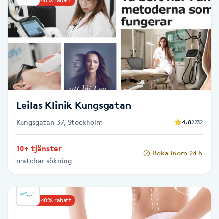
Upp till 40% rabatt
Kinesiologi
Kinesisk medicin
Kiropraktik
Klangmassage
Leilas Klinik Kungsgatan
Kungsgatan 37, Stockholm
Klippning
4.8
2232
10+ tjänster
Klippning & Slingor
Boka inom 24 h
matchar sökning
Klippning ungdom
Upp till 40% rabatt
Koppningsmassage