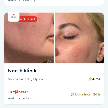
Hårborttagning
Hårbottenbehandling
Upp till 40% rabatt
Hårförlängning
Hårvård
Hälsa
North klinik
Hälsprickor
I
Storgatan 10G, Nybro
4.7
64
Idrottsmassage
10 tjänster
Boka inom 24 h
matchar sökning
IPL