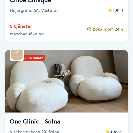
Hejargränd 6A, Västerås
4.8
141
Toning
5 tjänster
Boka inom 24 h
Torr hårbotten
matchar sökning
Torrborstning
Upp till 25% rabatt
Triggerpunktsmassage
Trådning
Träning
Tvätt & Fön
One Clinic - Solna
V
Virebergsvägen 20, Solna
4.8
3282