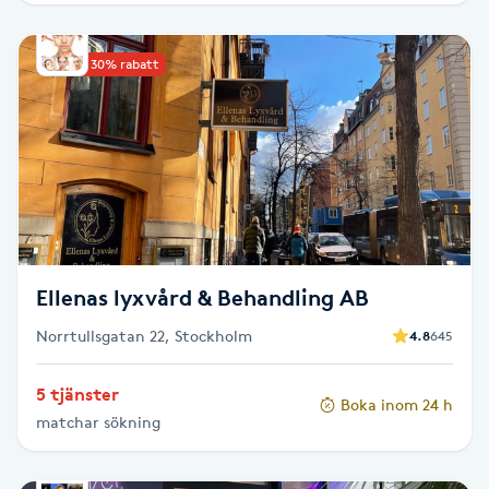
Picolaser
Upp till 30% rabatt
Piercing
Pigmentbehandling
Pigmentfläckar
Plastikkirurgi
Ellenas lyxvård & Behandling AB
Norrtullsgatan 22, Stockholm
4.8
645
Powder brows
5 tjänster
Power Yoga
Boka inom 24 h
matchar sökning
PRP (Platelet Rich Plasma)