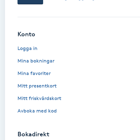
Babylights
Balayage
Konto
Logga in
Bambumassage
Mina bokningar
Barber
Mina favoriter
Barnklippning
Mitt presentkort
Mitt friskvårdskort
BIAB
Avboka med kod
Blowout
Bokadirekt
Bottenfärg