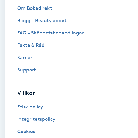
Om Bokadirekt
Brynformning
Blogg - Beautylabbet
Brynfärgning
FAQ - Skönhetsbehandlingar
Fakta & Råd
Brynplockning
Karriär
Bröllopsuppsättning
Support
C
Celluliter
Villkor
Etisk policy
Coachning
Integritetspolicy
Color correction
Cookies