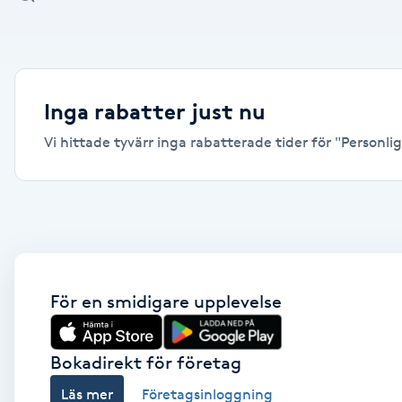
Alternativmedicin
Andningsmassage
Inga rabatter just nu
Ansiktslyft utan kirurgi
Vi hittade tyvärr inga rabatterade tider för "Personlig
Aromamassage
Ashtanga Yoga
Ayurveda
För en smidigare upplevelse
Ayurvedisk Massage
Bokadirekt för företag
Ansiktsbehandling djuprengörande
Läs mer
Företagsinloggning
B