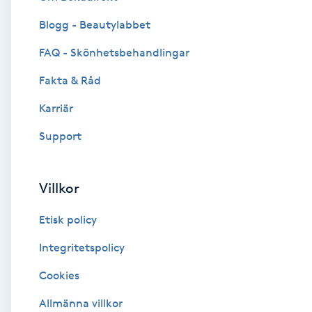
Blogg - Beautylabbet
Brynformning
FAQ - Skönhetsbehandlingar
Brynfärgning
Fakta & Råd
Brynplockning
Karriär
Support
Bröllopsuppsättning
C
Villkor
Celluliter
Etisk policy
Coachning
Integritetspolicy
Cookies
Color correction
Allmänna villkor