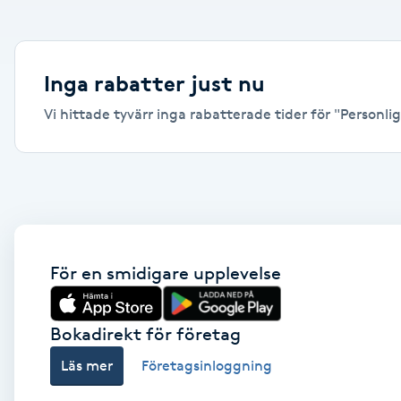
Alternativmedicin
Andningsmassage
Inga rabatter just nu
Vi hittade tyvärr inga rabatterade tider för "Personlig 
Ansiktslyft utan kirurgi
Aromamassage
Ashtanga Yoga
Ayurveda
För en smidigare upplevelse
Ayurvedisk Massage
Bokadirekt för företag
Läs mer
Företagsinloggning
Ansiktsbehandling djuprengörande
B