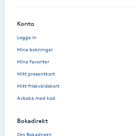
Babylights
Konto
Balayage
Logga in
Bambumassage
Mina bokningar
Mina favoriter
Barber
Mitt presentkort
Barnklippning
Mitt friskvårdskort
BIAB
Avboka med kod
Blowout
Bokadirekt
Bottenfärg
Om Bokadirekt