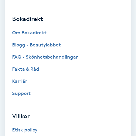
Brynformning
Bokadirekt
Brynfärgning
Om Bokadirekt
Brynplockning
Blogg - Beautylabbet
FAQ - Skönhetsbehandlingar
Bröllopsuppsättning
Fakta & Råd
C
Karriär
Celluliter
Support
Coachning
Villkor
Color correction
Etisk policy