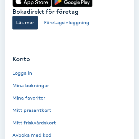
Bokadirekt för företag
Babylights
Läs mer
Företagsinloggning
Balayage
Bambumassage
Konto
Barber
Logga in
Barnklippning
Mina bokningar
BIAB
Mina favoriter
Mitt presentkort
Blowout
Mitt friskvårdskort
Bottenfärg
Avboka med kod