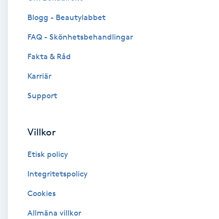
Blogg - Beautylabbet
Brynformning
FAQ - Skönhetsbehandlingar
Brynfärgning
Fakta & Råd
Brynplockning
Karriär
Support
Bröllopsuppsättning
C
Villkor
Celluliter
Etisk policy
Coachning
Integritetspolicy
Cookies
Color correction
Allmäna villkor