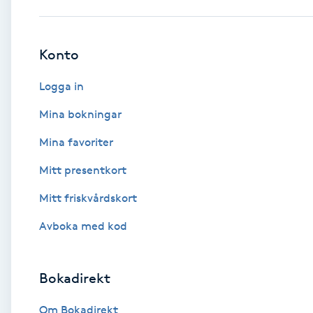
Babylights
Konto
Balayage
Logga in
Bambumassage
Mina bokningar
Mina favoriter
Barber
Mitt presentkort
Barnklippning
Mitt friskvårdskort
BIAB
Avboka med kod
Blowout
Bokadirekt
Bottenfärg
Om Bokadirekt