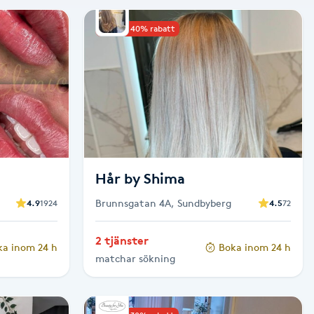
Upp till 40% rabatt
Hår by Shima
Brunnsgatan 4A, Sundbyberg
4.9
1924
4.5
72
2 tjänster
ka inom 24 h
Boka inom 24 h
matchar sökning