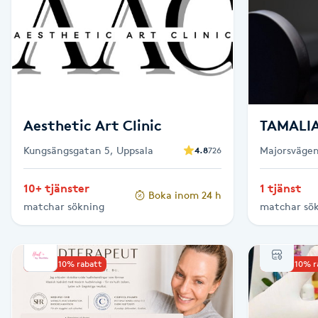
Brynformning
Brynfärgning
Brynplockning
Aesthetic Art Clinic
TAMALIA
Bröllopsuppsättning
Kungsängsgatan 5, Uppsala
Majorsvägen
4.8
726
C
10+ tjänster
1 tjänst
Boka inom 24 h
Celluliter
matchar sökning
matchar sö
Coachning
Upp till 10% rabatt
Upp till 10% 
Color correction