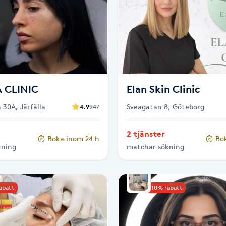
 CLINIC
Elan Skin Clinic
 30A, Järfälla
Sveagatan 8, Göteborg
4.9
947
2 tjänster
Boka inom 24 h
Bo
kning
matchar sökning
rabatt
Upp till 10% rabatt