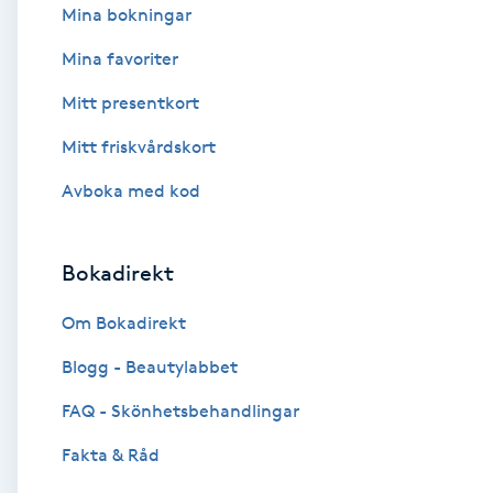
Mina bokningar
Fotsvamp
Mina favoriter
Fotvård
Mitt presentkort
Mitt friskvårdskort
Fransar
Avboka med kod
Fransborttagning
Bokadirekt
Fransfärgning
Om Bokadirekt
Fransförlängning
Blogg - Beautylabbet
Fransförlängning Megavolym
FAQ - Skönhetsbehandlingar
Fakta & Råd
Fransförlängning Volym