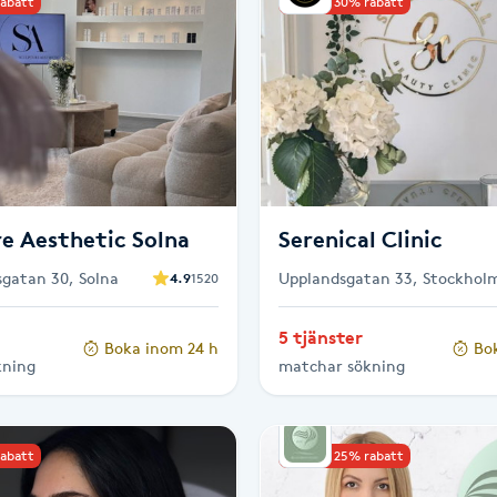
rabatt
Upp till 30% rabatt
e Aesthetic Solna
Serenical Clinic
gatan 30, Solna
Upplandsgatan 33, Stockhol
4.9
1520
5 tjänster
Boka inom 24 h
Bo
kning
matchar sökning
rabatt
Upp till 25% rabatt