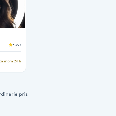
4.9
96
ka inom 24 h
dinarie pris