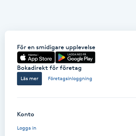
Eyeliner-tatuering
F
Face framing
Faceliftmassage
För en smidigare upplevelse
Fet hårbotten
Bokadirekt för företag
Fettreducering
Läs mer
Företagsinloggning
Fibromassage
Fillers
Konto
Fotmassage
Logga in