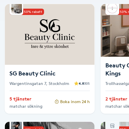
Alternativmedicin
Upp till 50% rabatt
Upp till 50% 
Andningsmassage
Ansiktslyft utan kirurgi
Aromamassage
Beauty C
Ashtanga Yoga
SG Beauty Clinic
Kings
Wargentinsgatan 7, Stockholm
Trollhassel
4.8
305
Ayurveda
5 tjänster
2 tjänster
Boka inom 24 h
Ayurvedisk Massage
matchar sökning
matchar sö
Ansiktsbehandling djuprengörande
B