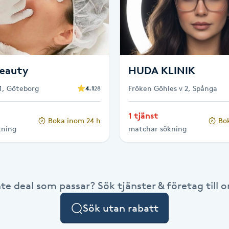
beauty
HUDA KLINIK
1, Göteborg
Fröken Göhles v 2, Spånga
4.1
28
1 tjänst
Boka inom 24 h
Bo
kning
matchar sökning
nte deal som passar? Sök tjänster & företag till or
Sök utan rabatt