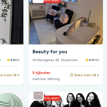
Upp till 30% rabatt
Beauty for you
m
Artillerigatan 87, Stockholm
4.8
356
4.9
1109
5 tjänster
ka inom 24 h
Boka inom 24 h
matchar sökning
Upp till 15% rabatt