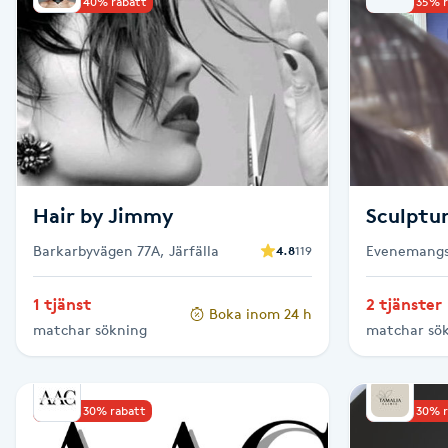
Upp till 40% rabatt
Upp till 35% 
Babylights
Balayage
Bambumassage
Barber
Hair by Jimmy
Sculptur
Barkarbyvägen 77A, Järfälla
Evenemangs
4.8
119
Barnklippning
1 tjänst
2 tjänster
Boka inom 24 h
BIAB
matchar sökning
matchar sö
Blowout
Upp till 30% rabatt
Upp till 30% 
Bottenfärg