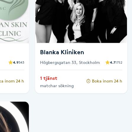
Blanka Kliniken
Högbergsgatan 33, Stockholm
4.9
343
4.7
1752
1 tjänst
ka inom 24 h
Boka inom 24 h
matchar sökning