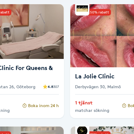
rabatt
Upp till 50% rabatt
linic For Queens &
La Jolie Clinic
gatan 26, Göteborg
Derbyvägen 30, Malmö
4.8
307
1 tjänst
Boka inom 24 h
Bo
kning
matchar sökning