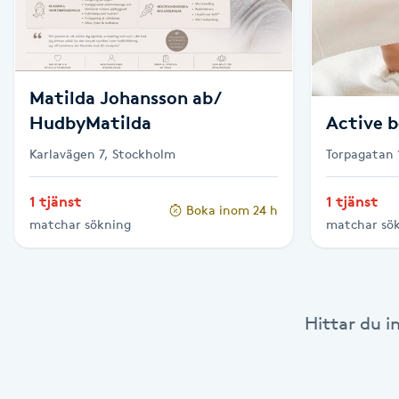
Cryoterapi
D
Damklippning
Matilda Johansson ab/
HudbyMatilda
Active 
Dermapen
Karlavägen 7, Stockholm
Torpagatan 
Diamantslipning
1 tjänst
1 tjänst
E
Boka inom 24 h
matchar sökning
matchar sö
Enzympeeling
Extensions
Hittar du i
Extensions borttagning