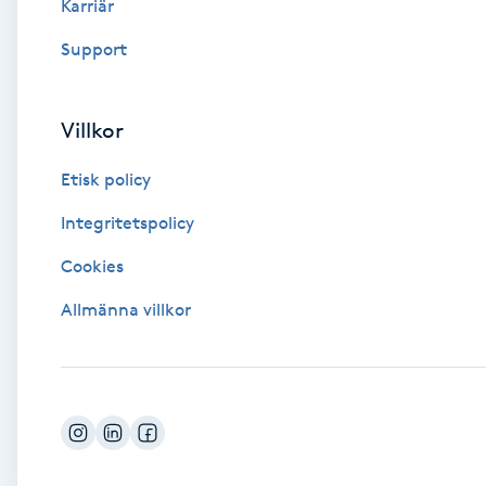
Karriär
Fransk manikyr
Support
Fransrengöring
Villkor
Frekvensterapi
Etisk policy
Friskvård
Integritetspolicy
Cookies
Friskvårdsmassage
Allmänna villkor
Frisör
Funktionsanalys
Färgning