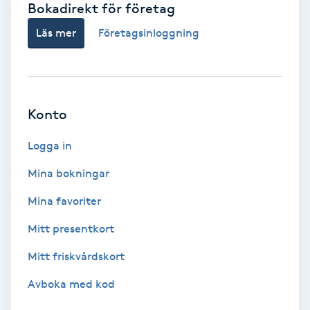
Bokadirekt för företag
Babylights
Läs mer
Företagsinloggning
Balayage
Bambumassage
Konto
Barber
Logga in
Mina bokningar
Barnklippning
Mina favoriter
BIAB
Mitt presentkort
Mitt friskvårdskort
Blowout
Avboka med kod
Bottenfärg