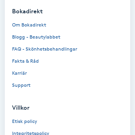
Bokadirekt
Brynformning
Om Bokadirekt
Brynfärgning
Blogg - Beautylabbet
Brynplockning
FAQ - Skönhetsbehandlingar
Fakta & Råd
Bröllopsuppsättning
C
Karriär
Support
Celluliter
Coachning
Villkor
Color correction
Etisk policy
Integritetspolicy