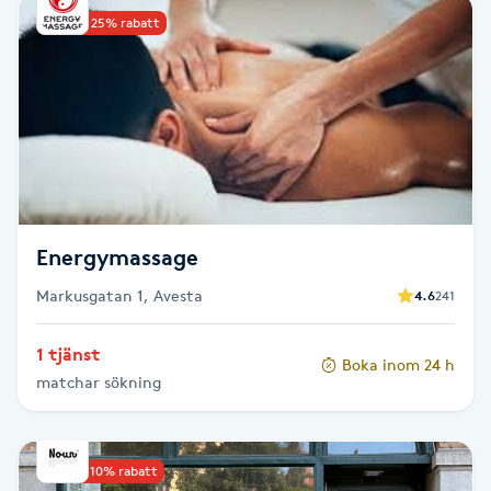
Upp till 25% rabatt
Babylights
Balayage
Bambumassage
Barber
Energymassage
Barnklippning
Markusgatan 1, Avesta
4.6
241
BIAB
1 tjänst
Boka inom 24 h
matchar sökning
Blowout
Bottenfärg
Upp till 10% rabatt