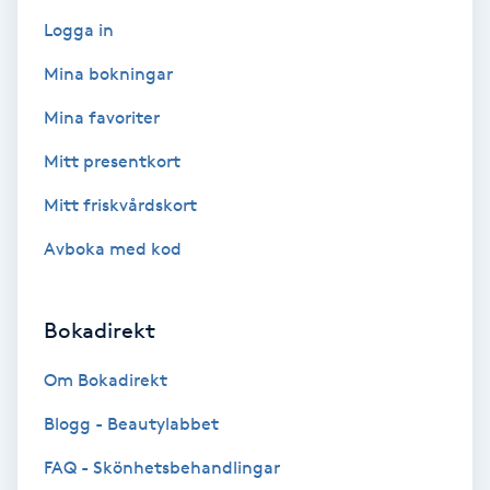
F
Logga in
Mina bokningar
Face framing
Mina favoriter
Faceliftmassage
Mitt presentkort
Fet hårbotten
Mitt friskvårdskort
Avboka med kod
Fettreducering
Fibromassage
Bokadirekt
Om Bokadirekt
Fillers
Blogg - Beautylabbet
Fotmassage
FAQ - Skönhetsbehandlingar