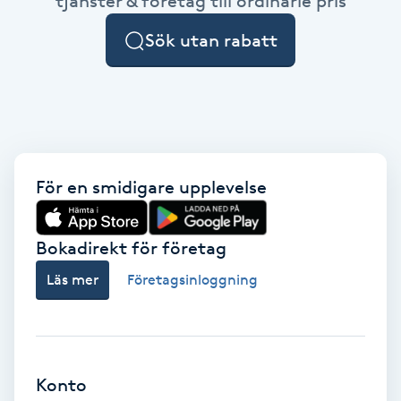
tjänster & företag till ordinarie pris
Cryoterapi
D
Sök utan rabatt
Damklippning
Dermapen
Diamantslipning
För en smidigare upplevelse
E
Bokadirekt för företag
Enzympeeling
Läs mer
Företagsinloggning
Extensions
Extensions borttagning
Konto
Eyeliner-tatuering