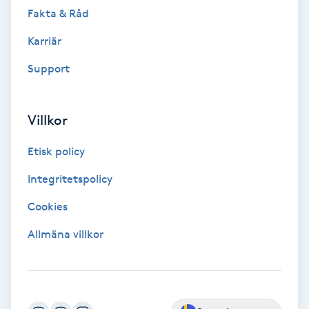
Fotsvamp
Fakta & Råd
Karriär
Fotvård
Support
Fransar
Villkor
Fransborttagning
Etisk policy
Fransfärgning
Integritetspolicy
Fransförlängning
Cookies
Allmäna villkor
Fransförlängning Megavolym
Fransförlängning Volym