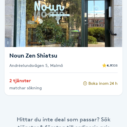
Brynformning
Brynfärgning
Brynplockning
Noun Zen Shiatsu
Bröllopsuppsättning
Andréelundsvägen 5, Malmö
4.9
308
C
Celluliter
2 tjänster
Boka inom 24 h
matchar sökning
Coachning
Color correction
Hittar du inte deal som passar? Sök