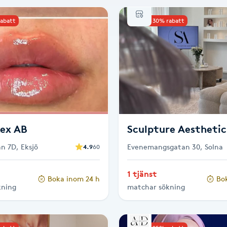
rabatt
Upp till 30% rabatt
Rex AB
Sculpture Aesthetic
n 7D, Eksjö
Evenemangsgatan 30, Solna
4.9
60
1 tjänst
Boka inom 24 h
Bo
kning
matchar sökning