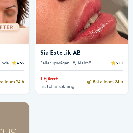
Sia Estetik AB
lunda
Sallerupsvägen 18, Malmö
4.9
9
5.0
7
1 tjänst
ka inom 24 h
Boka inom 24 h
matchar sökning