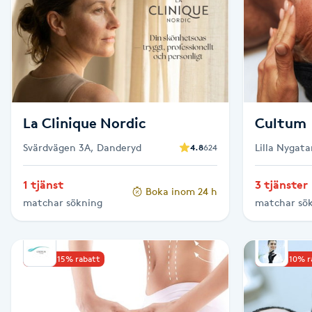
Brynformning
Brynfärgning
Brynplockning
La Clinique Nordic
Cultum
Bröllopsuppsättning
Svärdvägen 3A, Danderyd
Lilla Nygat
4.8
624
C
1 tjänst
3 tjänster
Boka inom 24 h
Celluliter
matchar sökning
matchar sö
Coachning
Upp till 15% rabatt
Upp till 10% 
Color correction