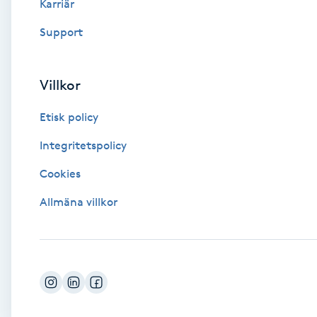
Karriär
Fransk manikyr
Support
Fransrengöring
Villkor
Frekvensterapi
Etisk policy
Friskvård
Integritetspolicy
Cookies
Friskvårdsmassage
Allmäna villkor
Frisör
Funktionsanalys
Färgning