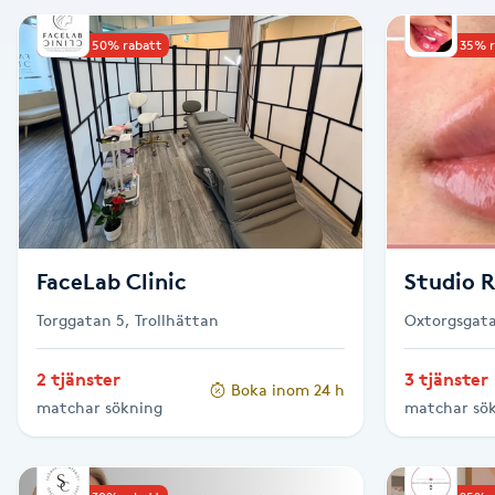
Alternativmedicin
Upp till 50% rabatt
Upp till 35% 
Andningsmassage
Ansiktslyft utan kirurgi
Aromamassage
Ashtanga Yoga
FaceLab Clinic
Studio 
Torggatan 5, Trollhättan
Oxtorgsgata
Ayurveda
2 tjänster
3 tjänster
Boka inom 24 h
Ayurvedisk Massage
matchar sökning
matchar sö
Ansiktsbehandling djuprengörande
B