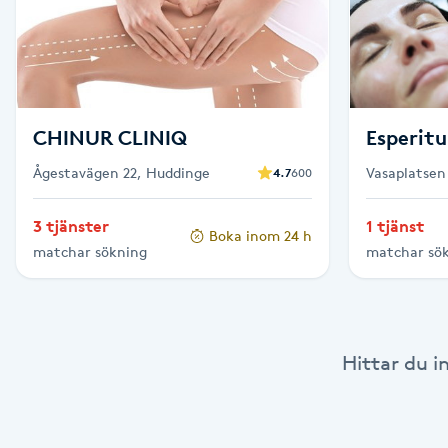
Cryoterapi
D
Damklippning
CHINUR CLINIQ
Esperitu
Dermapen
Ågestavägen 22, Huddinge
Vasaplatsen
4.7
600
Diamantslipning
3 tjänster
1 tjänst
E
Boka inom 24 h
matchar sökning
matchar sö
Enzympeeling
Extensions
Hittar du i
Extensions borttagning