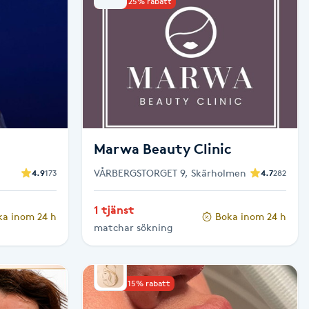
Upp till 25% rabatt
Marwa Beauty Clinic
VÅRBERGSTORGET 9, Skärholmen
4.9
173
4.7
282
1 tjänst
ka inom 24 h
Boka inom 24 h
matchar sökning
Upp till 15% rabatt