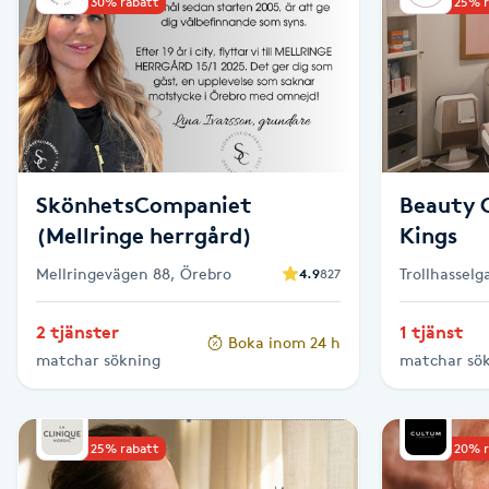
Upp till 30% rabatt
Upp till 25% 
Babylights
Balayage
Bambumassage
SkönhetsCompaniet
Beauty C
Barber
(Mellringe herrgård)
Kings
Mellringevägen 88, Örebro
Trollhassel
4.9
827
Barnklippning
2 tjänster
1 tjänst
Boka inom 24 h
BIAB
matchar sökning
matchar sö
Blowout
Upp till 25% rabatt
Upp till 20% 
Bottenfärg