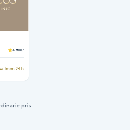
4.9
887
ka inom 24 h
dinarie pris