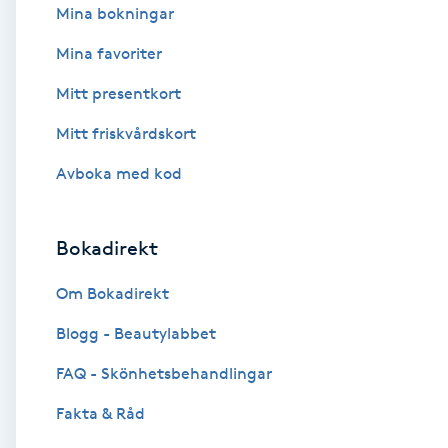
Mina bokningar
Fotsvamp
Mina favoriter
Fotvård
Mitt presentkort
Mitt friskvårdskort
Fransar
Avboka med kod
Fransborttagning
Bokadirekt
Fransfärgning
Om Bokadirekt
Fransförlängning
Blogg - Beautylabbet
Fransförlängning Megavolym
FAQ - Skönhetsbehandlingar
Fakta & Råd
Fransförlängning Volym