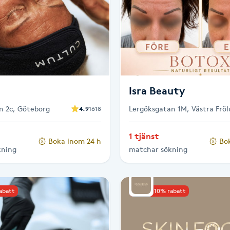
Isra Beauty
an 2c, Göteborg
Lergöksgatan 1M, Västra Frö
4.9
1618
1 tjänst
Boka inom 24 h
Bo
kning
matchar sökning
rabatt
Upp till 10% rabatt