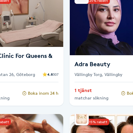
rabatt
Upp till 25% rabatt
linic For Queens &
Adra Beauty
gatan 26, Göteborg
Vällingby Torg, Vällingby
4.8
307
1 tjänst
Boka inom 24 h
Bo
kning
matchar sökning
rabatt
Upp till 15% rabatt