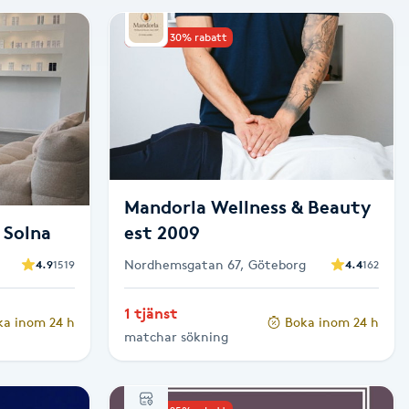
Upp till 30% rabatt
Mandorla Wellness & Beauty
 Solna
est 2009
Nordhemsgatan 67, Göteborg
4.9
1519
4.4
162
1 tjänst
ka inom 24 h
Boka inom 24 h
matchar sökning