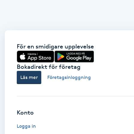
Eyeliner-tatuering
F
Face framing
Faceliftmassage
För en smidigare upplevelse
Fet hårbotten
Bokadirekt för företag
Fettreducering
Läs mer
Företagsinloggning
Fibromassage
Fillers
Konto
Fotmassage
Logga in