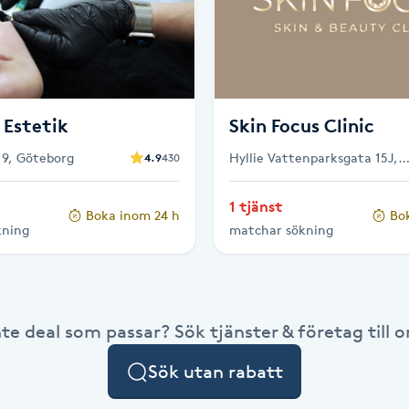
 Estetik
Skin Focus Clinic
 9, Göteborg
Hyllie Vattenparksgata 15J,
4.9
430
Malmö
1 tjänst
Boka inom 24 h
Bo
kning
matchar sökning
nte deal som passar? Sök tjänster & företag till or
Sök utan rabatt